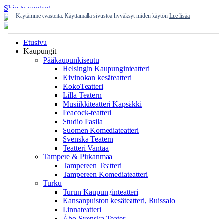
Skip to content
Käytämme evästeitä. Käyttämällä sivustoa hyväksyt niiden käytön
Lue lisää
Etusivu
Kaupungit
Pääkaupunkiseutu
Helsingin Kaupunginteatteri
Kivinokan kesäteatteri
KokoTeatteri
Lilla Teatern
Musiikkiteatteri Kapsäkki
Peacock-teatteri
Studio Pasila
Suomen Komediateatteri
Svenska Teatern
Teatteri Vantaa
Tampere & Pirkanmaa
Tampereen Teatteri
Tampereen Komediateatteri
Turku
Turun Kaupunginteatteri
Kansanpuiston kesäteatteri, Ruissalo
Linnateatteri
Åbo Svenska Teater