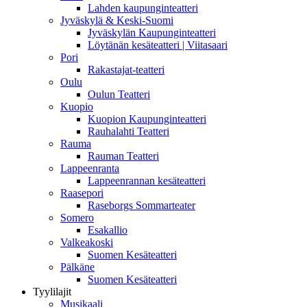
Lahden kaupunginteatteri
Jyväskylä & Keski-Suomi
Jyväskylän Kaupunginteatteri
Löytänän kesäteatteri | Viitasaari
Pori
Rakastajat-teatteri
Oulu
Oulun Teatteri
Kuopio
Kuopion Kaupunginteatteri
Rauhalahti Teatteri
Rauma
Rauman Teatteri
Lappeenranta
Lappeenrannan kesäteatteri
Raasepori
Raseborgs Sommarteater
Somero
Esakallio
Valkeakoski
Suomen Kesäteatteri
Pälkäne
Suomen Kesäteatteri
Tyylilajit
Musikaali