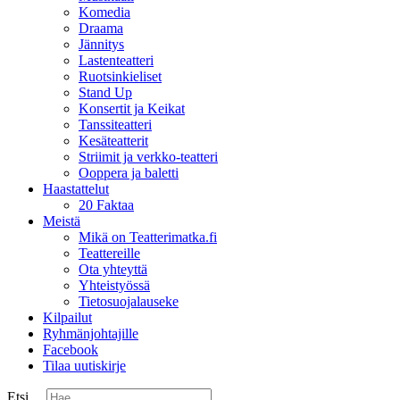
Komedia
Draama
Jännitys
Lastenteatteri
Ruotsinkieliset
Stand Up
Konsertit ja Keikat
Tanssiteatteri
Kesäteatterit
Striimit ja verkko-teatteri
Ooppera ja baletti
Haastattelut
20 Faktaa
Meistä
Mikä on Teatterimatka.fi
Teattereille
Ota yhteyttä
Yhteistyössä
Tietosuojalauseke
Kilpailut
Ryhmänjohtajille
Facebook
Tilaa uutiskirje
Etsi ...