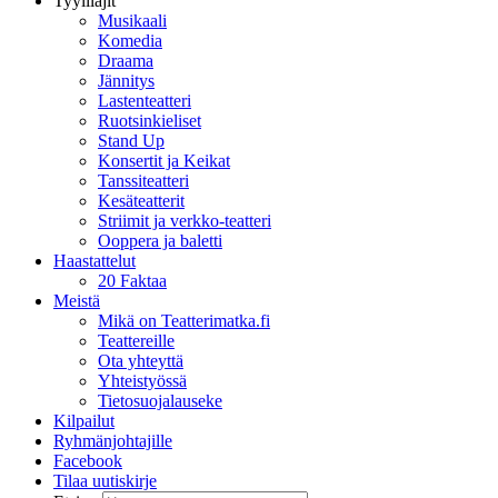
Tyylilajit
Musikaali
Komedia
Draama
Jännitys
Lastenteatteri
Ruotsinkieliset
Stand Up
Konsertit ja Keikat
Tanssiteatteri
Kesäteatterit
Striimit ja verkko-teatteri
Ooppera ja baletti
Haastattelut
20 Faktaa
Meistä
Mikä on Teatterimatka.fi
Teattereille
Ota yhteyttä
Yhteistyössä
Tietosuojalauseke
Kilpailut
Ryhmänjohtajille
Facebook
Tilaa uutiskirje