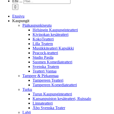
Etsi ...
Etusivu
Kaupungit
Pääkaupunkiseutu
Helsingin Kaupunginteatteri
Kivinokan kesäteatteri
KokoTeatteri
Lilla Teatern
Musiikkiteatteri Kapsäkki
Peacock-teatteri
Studio Pasila
Suomen Komediateatteri
Svenska Teatern
Teatteri Vantaa
Tampere & Pirkanmaa
Tampereen Teatteri
Tampereen Komediateatteri
Turku
Turun Kaupunginteatteri
Kansanpuiston kesäteatteri, Ruissalo
Linnateatteri
Åbo Svenska Teater
Lahti