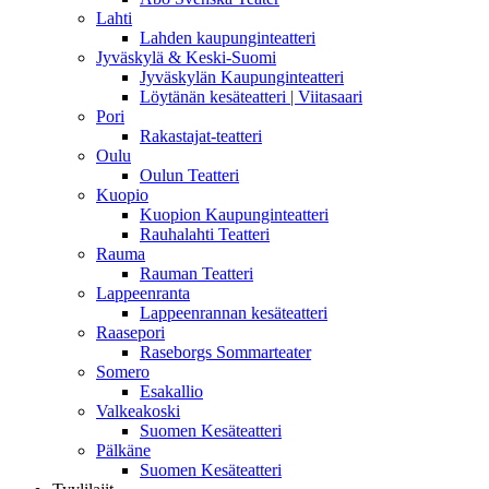
Lahti
Lahden kaupunginteatteri
Jyväskylä & Keski-Suomi
Jyväskylän Kaupunginteatteri
Löytänän kesäteatteri | Viitasaari
Pori
Rakastajat-teatteri
Oulu
Oulun Teatteri
Kuopio
Kuopion Kaupunginteatteri
Rauhalahti Teatteri
Rauma
Rauman Teatteri
Lappeenranta
Lappeenrannan kesäteatteri
Raasepori
Raseborgs Sommarteater
Somero
Esakallio
Valkeakoski
Suomen Kesäteatteri
Pälkäne
Suomen Kesäteatteri