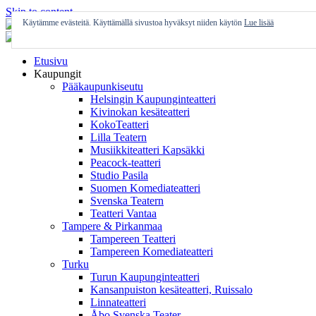
Skip to content
Käytämme evästeitä. Käyttämällä sivustoa hyväksyt niiden käytön
Lue lisää
Etusivu
Kaupungit
Pääkaupunkiseutu
Helsingin Kaupunginteatteri
Kivinokan kesäteatteri
KokoTeatteri
Lilla Teatern
Musiikkiteatteri Kapsäkki
Peacock-teatteri
Studio Pasila
Suomen Komediateatteri
Svenska Teatern
Teatteri Vantaa
Tampere & Pirkanmaa
Tampereen Teatteri
Tampereen Komediateatteri
Turku
Turun Kaupunginteatteri
Kansanpuiston kesäteatteri, Ruissalo
Linnateatteri
Åbo Svenska Teater