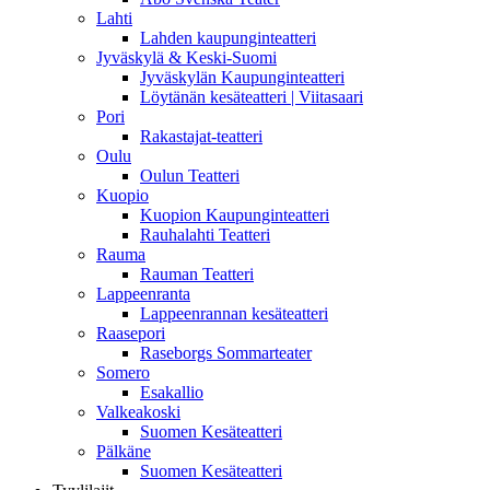
Lahti
Lahden kaupunginteatteri
Jyväskylä & Keski-Suomi
Jyväskylän Kaupunginteatteri
Löytänän kesäteatteri | Viitasaari
Pori
Rakastajat-teatteri
Oulu
Oulun Teatteri
Kuopio
Kuopion Kaupunginteatteri
Rauhalahti Teatteri
Rauma
Rauman Teatteri
Lappeenranta
Lappeenrannan kesäteatteri
Raasepori
Raseborgs Sommarteater
Somero
Esakallio
Valkeakoski
Suomen Kesäteatteri
Pälkäne
Suomen Kesäteatteri