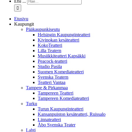
Etsi ...
Etusivu
Kaupungit
Pääkaupunkiseutu
Helsingin Kaupunginteatteri
Kivinokan kesäteatteri
KokoTeatteri
Lilla Teatern
Musiikkiteatteri Kapsäkki
Peacock-teatteri
Studio Pasila
Suomen Komediateatteri
Svenska Teatern
Teatteri Vantaa
Tampere & Pirkanmaa
Tampereen Teatteri
Tampereen Komediateatteri
Turku
Turun Kaupunginteatteri
Kansanpuiston kesäteatteri, Ruissalo
Linnateatteri
Åbo Svenska Teater
Lahti