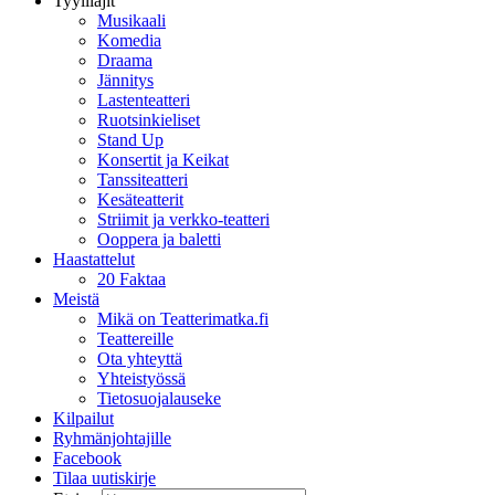
Tyylilajit
Musikaali
Komedia
Draama
Jännitys
Lastenteatteri
Ruotsinkieliset
Stand Up
Konsertit ja Keikat
Tanssiteatteri
Kesäteatterit
Striimit ja verkko-teatteri
Ooppera ja baletti
Haastattelut
20 Faktaa
Meistä
Mikä on Teatterimatka.fi
Teattereille
Ota yhteyttä
Yhteistyössä
Tietosuojalauseke
Kilpailut
Ryhmänjohtajille
Facebook
Tilaa uutiskirje