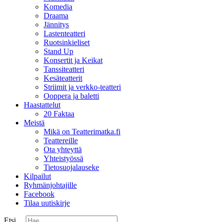
Komedia
Draama
Jännitys
Lastenteatteri
Ruotsinkieliset
Stand Up
Konsertit ja Keikat
Tanssiteatteri
Kesäteatterit
Striimit ja verkko-teatteri
Ooppera ja baletti
Haastattelut
20 Faktaa
Meistä
Mikä on Teatterimatka.fi
Teattereille
Ota yhteyttä
Yhteistyössä
Tietosuojalauseke
Kilpailut
Ryhmänjohtajille
Facebook
Tilaa uutiskirje
Etsi ...