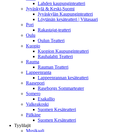
Lahden kaupunginteatteri
Jyväskylä & Keski-Suomi
Jyväskylän Kaupunginteatteri
Löytänän kesäteatteri | Viitasaari
Pori
Rakastajat-teatteri
Oulu
Oulun Teatteri
Kuopio
Kuopion Kaupunginteatteri
Rauhalahti Teatteri
Rauma
Rauman Teatteri
Lappeenranta
Lappeenrannan kesäteatteri
Raasepori
Raseborgs Sommarteater
Somero
Esakallio
Valkeakoski
Suomen Kesäteatteri
Pälkäne
Suomen Kesäteatteri
Tyylilajit
Musikaali