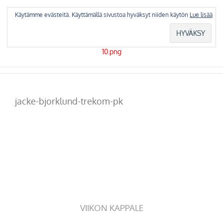
Skip
to
Käytämme evästeitä. Käyttämällä sivustoa hyväksyt niiden käytön
Lue lisää
content
jacke-bjorklund-trekom-pk
VIIKON KAPPALE