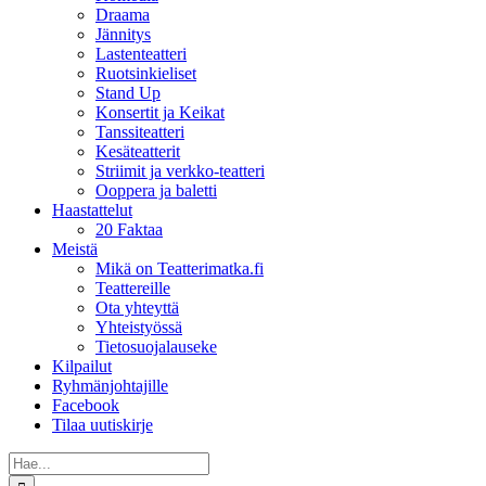
Draama
Jännitys
Lastenteatteri
Ruotsinkieliset
Stand Up
Konsertit ja Keikat
Tanssiteatteri
Kesäteatterit
Striimit ja verkko-teatteri
Ooppera ja baletti
Haastattelut
20 Faktaa
Meistä
Mikä on Teatterimatka.fi
Teattereille
Ota yhteyttä
Yhteistyössä
Tietosuojalauseke
Kilpailut
Ryhmänjohtajille
Facebook
Tilaa uutiskirje
Etsi
...