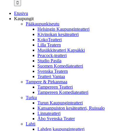
...
Etusivu
Kaupungit
Pääkaupunkiseutu
Helsingin Kaupunginteatteri
Kivinokan kesäteatteri
KokoTeatteri
Lilla Teatern
Musiikkiteatteri Kapsäkki
Peacock-teatteri
Studio Pasila
Suomen Komediateatteri
Svenska Teatern
Teatteri Vantaa
Tampere & Pirkanmaa
Tampereen Teatteri
Tampereen Komediateatteri
Turku
Turun Kaupunginteatteri
Kansanpuiston kesäteatteri, Ruissalo
Linnateatteri
Åbo Svenska Teater
Lahti
Lahden kaupunginteatteri