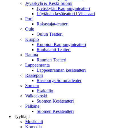
Jyväskylä & Keski-Suomi
Jyväskylän Kaupunginteatteri
Löytänän kesäteatteri | Viitasaari
Pori
Rakastajat-teatteri
Oulu
Oulun Teatteri
Kuopio
Kuopion Kaupunginteatteri
Rauhalahti Teatteri
Rauma
Rauman Teatteri
Lappeenranta
Lappeenrannan kesäteatteri
Raasepori
Raseborgs Sommarteater
Somero
Esakallio
Valkeakoski
Suomen Kesäteatteri
Pälkäne
Suomen Kesäteatteri
Tyylilajit
Musikaali
Komedia