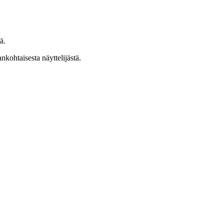
ä.
ankohtaisesta näyttelijästä.