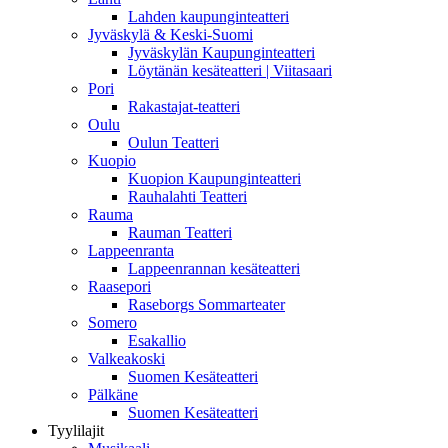
Lahden kaupunginteatteri
Jyväskylä & Keski-Suomi
Jyväskylän Kaupunginteatteri
Löytänän kesäteatteri | Viitasaari
Pori
Rakastajat-teatteri
Oulu
Oulun Teatteri
Kuopio
Kuopion Kaupunginteatteri
Rauhalahti Teatteri
Rauma
Rauman Teatteri
Lappeenranta
Lappeenrannan kesäteatteri
Raasepori
Raseborgs Sommarteater
Somero
Esakallio
Valkeakoski
Suomen Kesäteatteri
Pälkäne
Suomen Kesäteatteri
Tyylilajit