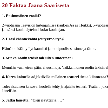
20 Faktaa Jaana Saarisesta
1. Ensimmäinen roolisi?
2-vuotiaana Tesvision lastenjuhlissa (lauloin Aa aa Heikki), 5-vuotia
ja lisäksi koulunäytelmiä koko kouluajan.
2. Urasi käännekohta (esitys/roolityö)?
Elämä on kääntyillyt kauniisti ja monipuolisesti sinne ja tänne.
3. Minkä roolin tekisit mieluiten uudestaan?
Mennään vaan eteen päin, ei uusintoja. Vaikka monen roolin tekisin e
4. Kerro kolmella adjektiivilla millainen teatteri sinua kiinnostaa
Tulevaisuuteen katsova, huolella tehty ja ajateltu teatteri. Teatteri, jok
äänellään.
5. Jatka lausetta: ”Olen näyttelijä, …”