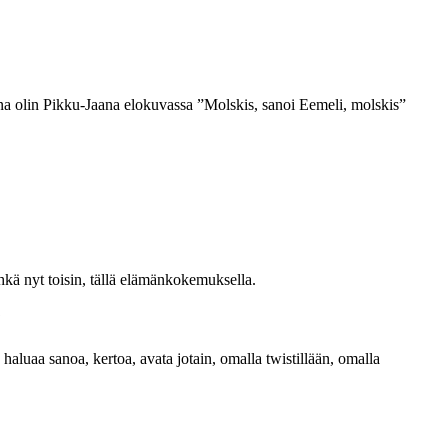
ana olin Pikku-Jaana elokuvassa ”Molskis, sanoi Eemeli, molskis”
hkä nyt toisin, tällä elämänkokemuksella.
?
a haluaa sanoa, kertoa, avata jotain, omalla twistillään, omalla