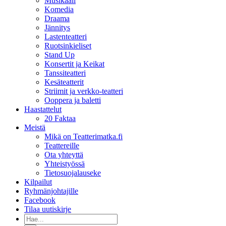
Musikaali
Komedia
Draama
Jännitys
Lastenteatteri
Ruotsinkieliset
Stand Up
Konsertit ja Keikat
Tanssiteatteri
Kesäteatterit
Striimit ja verkko-teatteri
Ooppera ja baletti
Haastattelut
20 Faktaa
Meistä
Mikä on Teatterimatka.fi
Teattereille
Ota yhteyttä
Yhteistyössä
Tietosuojalauseke
Kilpailut
Ryhmänjohtajille
Facebook
Tilaa uutiskirje
Etsi