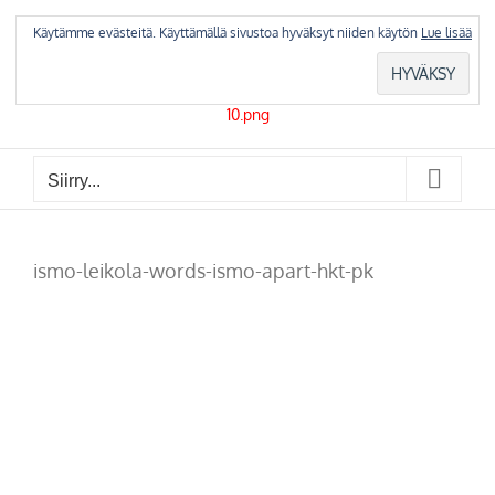
Skip
to
Käytämme evästeitä. Käyttämällä sivustoa hyväksyt niiden käytön
Lue lisää
content
Siirry...
ismo-leikola-words-ismo-apart-hkt-pk