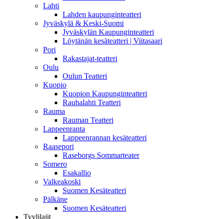
Lahti
Lahden kaupunginteatteri
Jyväskylä & Keski-Suomi
Jyväskylän Kaupunginteatteri
Löytänän kesäteatteri | Viitasaari
Pori
Rakastajat-teatteri
Oulu
Oulun Teatteri
Kuopio
Kuopion Kaupunginteatteri
Rauhalahti Teatteri
Rauma
Rauman Teatteri
Lappeenranta
Lappeenrannan kesäteatteri
Raasepori
Raseborgs Sommarteater
Somero
Esakallio
Valkeakoski
Suomen Kesäteatteri
Pälkäne
Suomen Kesäteatteri
Tyylilajit