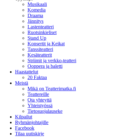
Musikaali
Komedia
Draama
Jännitys
Lastenteatteri
Ruotsinkieliset
Stand Up
Konsertit ja Keikat
Tanssiteatteri
Kesäteatterit
Striimit ja verkko-teatteri
Ooppera ja baletti
Haastattelut
20 Faktaa
Meistä
Mikä on Teatterimatka.fi
Teattereille
Ota yhteyttä
Yhteistyössä
Tietosuojalauseke
Kilpailut
Ryhmänjohtajille
Facebook
Tilaa uutiskirje