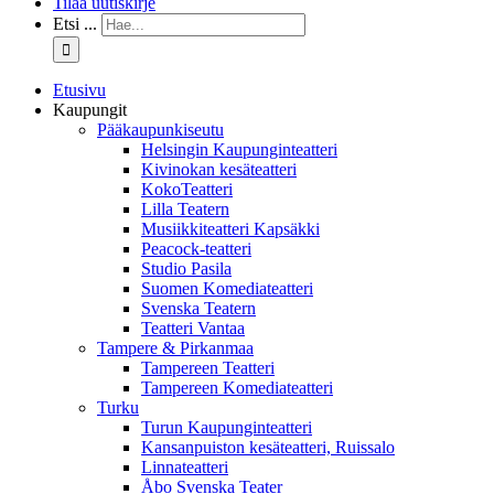
Tilaa uutiskirje
Etsi ...
Etusivu
Kaupungit
Pääkaupunkiseutu
Helsingin Kaupunginteatteri
Kivinokan kesäteatteri
KokoTeatteri
Lilla Teatern
Musiikkiteatteri Kapsäkki
Peacock-teatteri
Studio Pasila
Suomen Komediateatteri
Svenska Teatern
Teatteri Vantaa
Tampere & Pirkanmaa
Tampereen Teatteri
Tampereen Komediateatteri
Turku
Turun Kaupunginteatteri
Kansanpuiston kesäteatteri, Ruissalo
Linnateatteri
Åbo Svenska Teater