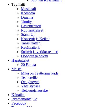
Suomen Kesäteatteri
Tyylilajit
Musikaali
Komedia
Draama
Jännitys
Lastenteatteri
Ruotsinkieliset
Stand Up
Konsertit ja Keikat
Tanssiteatteri
Kesäteatterit
Striimit ja verkko-teatteri
Ooppera ja baletti
Haastattelut
20 Faktaa
Meistä
Mikä on Teatterimatka.fi
Teattereille
Ota yhteyttä
Yhteistyössä
Tietosuojalauseke
Kilpailut
Ryhmänjohtajille
Facebook