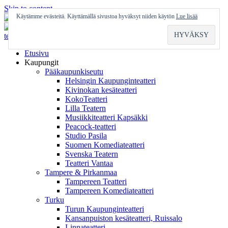
Skip to content
Käytämme evästeitä. Käyttämällä sivustoa hyväksyt niiden käytön
Lue lisää
Etusivu
Kaupungit
Pääkaupunkiseutu
Helsingin Kaupunginteatteri
Kivinokan kesäteatteri
KokoTeatteri
Lilla Teatern
Musiikkiteatteri Kapsäkki
Peacock-teatteri
Studio Pasila
Suomen Komediateatteri
Svenska Teatern
Teatteri Vantaa
Tampere & Pirkanmaa
Tampereen Teatteri
Tampereen Komediateatteri
Turku
Turun Kaupunginteatteri
Kansanpuiston kesäteatteri, Ruissalo
Linnateatteri