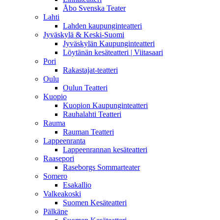
Åbo Svenska Teater
Lahti
Lahden kaupunginteatteri
Jyväskylä & Keski-Suomi
Jyväskylän Kaupunginteatteri
Löytänän kesäteatteri | Viitasaari
Pori
Rakastajat-teatteri
Oulu
Oulun Teatteri
Kuopio
Kuopion Kaupunginteatteri
Rauhalahti Teatteri
Rauma
Rauman Teatteri
Lappeenranta
Lappeenrannan kesäteatteri
Raasepori
Raseborgs Sommarteater
Somero
Esakallio
Valkeakoski
Suomen Kesäteatteri
Pälkäne