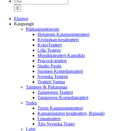
Etsi
...
Etusivu
Kaupungit
Pääkaupunkiseutu
Helsingin Kaupunginteatteri
Kivinokan kesäteatteri
KokoTeatteri
Lilla Teatern
Musiikkiteatteri Kapsäkki
Peacock-teatteri
Studio Pasila
Suomen Komediateatteri
Svenska Teatern
Teatteri Vantaa
Tampere & Pirkanmaa
Tampereen Teatteri
Tampereen Komediateatteri
Turku
Turun Kaupunginteatteri
Kansanpuiston kesäteatteri, Ruissalo
Linnateatteri
Åbo Svenska Teater
Lahti