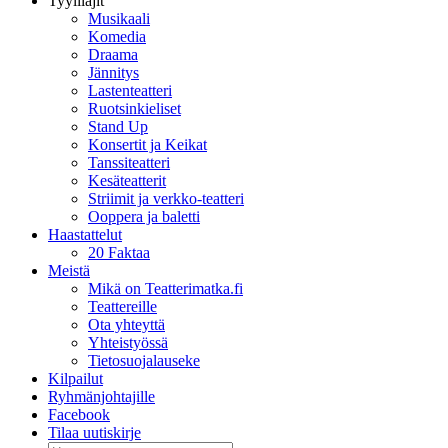
Tyylilajit
Musikaali
Komedia
Draama
Jännitys
Lastenteatteri
Ruotsinkieliset
Stand Up
Konsertit ja Keikat
Tanssiteatteri
Kesäteatterit
Striimit ja verkko-teatteri
Ooppera ja baletti
Haastattelut
20 Faktaa
Meistä
Mikä on Teatterimatka.fi
Teattereille
Ota yhteyttä
Yhteistyössä
Tietosuojalauseke
Kilpailut
Ryhmänjohtajille
Facebook
Tilaa uutiskirje