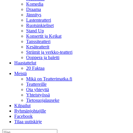
Komedia
Draama
Jännitys
Lastenteatteri
Ruotsinkieliset
Stand Up
Konsertit ja Keikat
Tanssiteatteri
Kesäteatterit
Striimit ja verkko-teatteri
Ooppera ja baletti
Haastattelut
20 Faktaa
Meistä
Mikä on Teatterimatka.fi
Teattereille
Ota yhteyttä
Yhteistyössä
Tietosuojalauseke
Kilpailut
Ryhmänjohtajille
Facebook
Tilaa uutiskirje
Etsi