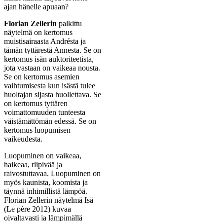
ajan hänelle apuaan?
Florian Zellerin
palkittu
näytelmä on kertomus
muistisairaasta Andrésta ja
tämän tyttärestä Annesta. Se on
kertomus isän auktoriteetista,
jota vastaan on vaikeaa nousta.
Se on kertomus asemien
vaihtumisesta kun isästä tulee
huoltajan sijasta huollettava. Se
on kertomus tyttären
voimattomuuden tunteesta
väistämättömän edessä. Se on
kertomus luopumisen
vaikeudesta.
Luopuminen on vaikeaa,
haikeaa, riipivää ja
raivostuttavaa. Luopuminen on
myös kaunista, koomista ja
täynnä inhimillistä lämpöä.
Florian Zellerin näytelmä Isä
(Le père 2012)
kuvaa
oivaltavasti ja lämpimällä