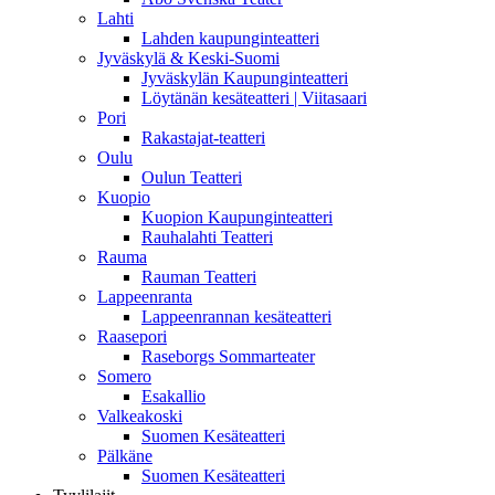
Lahti
Lahden kaupunginteatteri
Jyväskylä & Keski-Suomi
Jyväskylän Kaupunginteatteri
Löytänän kesäteatteri | Viitasaari
Pori
Rakastajat-teatteri
Oulu
Oulun Teatteri
Kuopio
Kuopion Kaupunginteatteri
Rauhalahti Teatteri
Rauma
Rauman Teatteri
Lappeenranta
Lappeenrannan kesäteatteri
Raasepori
Raseborgs Sommarteater
Somero
Esakallio
Valkeakoski
Suomen Kesäteatteri
Pälkäne
Suomen Kesäteatteri