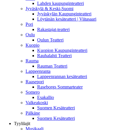
Lahden kaupunginteatteri
Jyväskylä & Keski-Suomi
Jyväskylän Kaupunginteatteri
Löytänän kesäteatteri | Viitasaari
Pori
Rakastajat-teatteri
Oulu
Oulun Teatteri
Kuopio
Kuopion Kaupunginteatteri
Rauhalahti Teatteri
Rauma
Rauman Teatteri
Lappeenranta
Lappeenrannan kesäteatteri
Raasepori
Raseborgs Sommarteater
Somero
Esakallio
Valkeakoski
Suomen Kesäteatteri
Pälkäne
Suomen Kesäteatteri
Tyylilajit
Musikaali