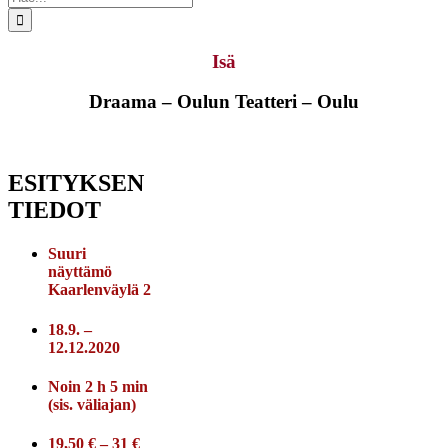
...
Isä
Draama – Oulun Teatteri – Oulu
ESITYKSEN
TIEDOT
Suuri
näyttämö
Kaarlenväylä 2
18.9. –
12.12.2020
Noin 2 h 5 min
(sis. väliajan)
19,50 € – 31 €