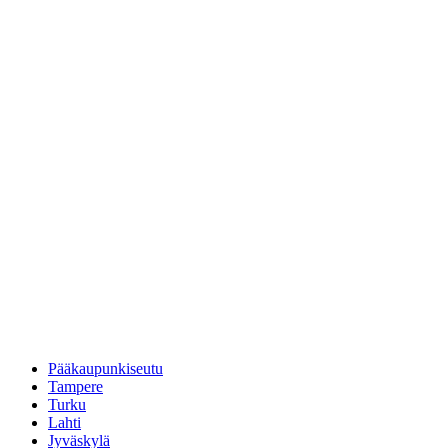
Pääkaupunkiseutu
Tampere
Turku
Lahti
Jyväskylä