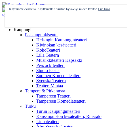
Skip
to
Käytämme evästeitä. Käyttämällä sivustoa hyväksyt niiden käytön
Lue lisää
content
Etusivu
Kaupungit
Pääkaupunkiseutu
Helsingin Kaupunginteatteri
Kivinokan kesäteatteri
KokoTeatteri
Lilla Teatern
Musiikkiteatteri Kapsäkki
Peacock-teatteri
Studio Pasila
Suomen Komediateatteri
Svenska Teatern
Teatteri Vantaa
Tampere & Pirkanmaa
Tampereen Teatteri
Tampereen Komediateatteri
Turku
Turun Kaupunginteatteri
Kansanpuiston kesäteatteri, Ruissalo
Linnateatteri
Åbo Svenska Teater