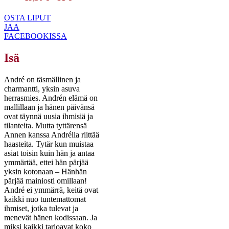
OSTA LIPUT
JAA
FACEBOOKISSA
Isä
André on täsmällinen ja
charmantti, yksin asuva
herrasmies. Andrén elämä on
mallillaan ja hänen päivänsä
ovat täynnä uusia ihmisiä ja
tilanteita. Mutta tyttärensä
Annen kanssa Andrélla riittää
haasteita. Tytär kun muistaa
asiat toisin kuin hän ja antaa
ymmärtää, ettei hän pärjää
yksin kotonaan – Hänhän
pärjää mainiosti omillaan!
André ei ymmärrä, keitä ovat
kaikki nuo tuntemattomat
ihmiset, jotka tulevat ja
menevät hänen kodissaan. Ja
miksi kaikki tarjoavat koko