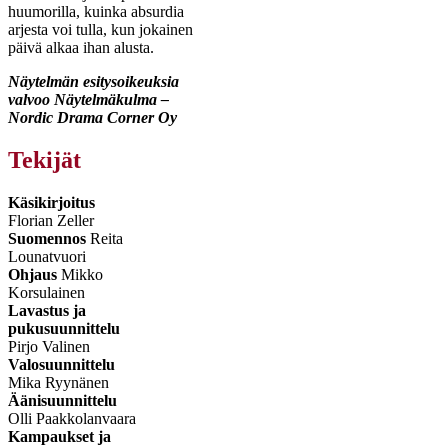
huumorilla,
kuinka absurdia
arjesta voi tulla, kun jokainen
päivä alkaa ihan alusta.
Näytelmän esitysoikeuksia
valvoo Näytelmäkulma –
Nordic Drama Corner Oy
Tekijät
Käsikirjoitus
Florian Zeller
Suomennos
Reita
Lounatvuori
Ohjaus
Mikko
Korsulainen
Lavastus ja
pukusuunnittelu
Pirjo Valinen
Valosuunnittelu
Mika Ryynänen
Äänisuunnittelu
Olli Paakkolanvaara
Kampaukset ja