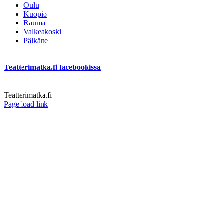
Oulu
Kuopio
Rauma
Valkeakoski
Pälkäne
Teatterimatka.fi facebookissa
Teatterimatka.fi
Facebook
Page load link
Go
to
Top