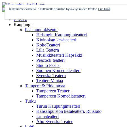
Skip
to
Käytämme evästeitä. Käyttämällä sivustoa hyväksyt niiden käytön
Lue lisää
content
Etusivu
Kaupungit
Pääkaupunkiseutu
Helsingin Kaupunginteatteri
Kivinokan kesäteatteri
KokoTeatteri
Lilla Teatern
Musiikkiteatteri Kapsäkki
Peacock-teatteri
Studio Pasila
Suomen Komediateatteri
Svenska Teatern
Teatteri Vantaa
Tampere & Pirkanmaa
Tampereen Teatteri
Tampereen Komediateatteri
Turku
Turun Kaupunginteatteri
Kansanpuiston kesäteatteri, Ruissalo
Linnateatteri
Åbo Svenska Teater
Lahti