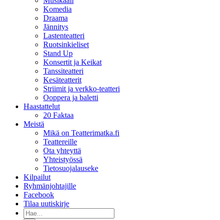
Musikaali
Komedia
Draama
Jännitys
Lastenteatteri
Ruotsinkieliset
Stand Up
Konsertit ja Keikat
Tanssiteatteri
Kesäteatterit
Striimit ja verkko-teatteri
Ooppera ja baletti
Haastattelut
20 Faktaa
Meistä
Mikä on Teatterimatka.fi
Teattereille
Ota yhteyttä
Yhteistyössä
Tietosuojalauseke
Kilpailut
Ryhmänjohtajille
Facebook
Tilaa uutiskirje
Etsi