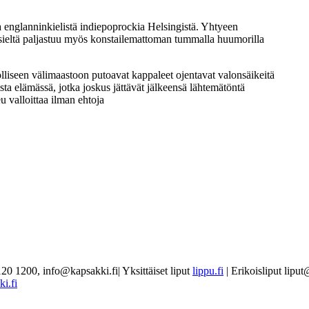
 englanninkielistä indiepoprockia Helsingistä. Yhtyeen
a sieltä paljastuu myös konstailemattoman tummalla huumorilla
iseen välimaastoon putoavat kappaleet ojentavat valonsäikeitä
ista elämässä, jotka joskus jättävät jälkeensä lähtemätöntä
 valloittaa ilman ehtoja
120 1200, info@kapsakki.fi
|
Yksittäiset liput
lippu.fi
| Erikoisliput lipu
i.fi