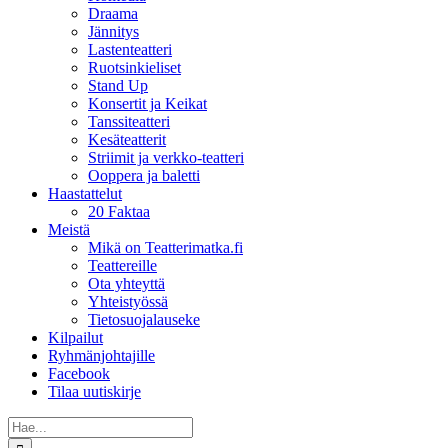
Draama
Jännitys
Lastenteatteri
Ruotsinkieliset
Stand Up
Konsertit ja Keikat
Tanssiteatteri
Kesäteatterit
Striimit ja verkko-teatteri
Ooppera ja baletti
Haastattelut
20 Faktaa
Meistä
Mikä on Teatterimatka.fi
Teattereille
Ota yhteyttä
Yhteistyössä
Tietosuojalauseke
Kilpailut
Ryhmänjohtajille
Facebook
Tilaa uutiskirje
Etsi
...