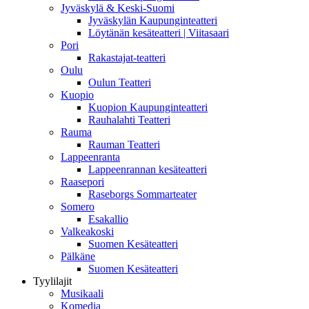
Jyväskylä & Keski-Suomi
Jyväskylän Kaupunginteatteri
Löytänän kesäteatteri | Viitasaari
Pori
Rakastajat-teatteri
Oulu
Oulun Teatteri
Kuopio
Kuopion Kaupunginteatteri
Rauhalahti Teatteri
Rauma
Rauman Teatteri
Lappeenranta
Lappeenrannan kesäteatteri
Raasepori
Raseborgs Sommarteater
Somero
Esakallio
Valkeakoski
Suomen Kesäteatteri
Pälkäne
Suomen Kesäteatteri
Tyylilajit
Musikaali
Komedia