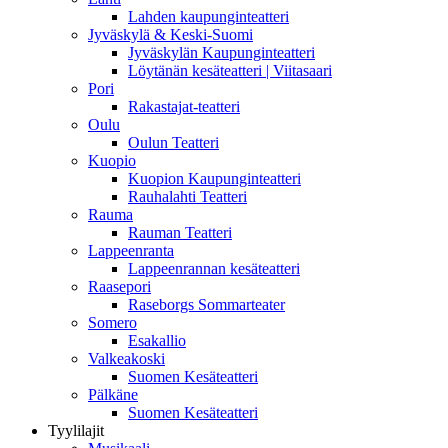
Lahden kaupunginteatteri
Jyväskylä & Keski-Suomi
Jyväskylän Kaupunginteatteri
Löytänän kesäteatteri | Viitasaari
Pori
Rakastajat-teatteri
Oulu
Oulun Teatteri
Kuopio
Kuopion Kaupunginteatteri
Rauhalahti Teatteri
Rauma
Rauman Teatteri
Lappeenranta
Lappeenrannan kesäteatteri
Raasepori
Raseborgs Sommarteater
Somero
Esakallio
Valkeakoski
Suomen Kesäteatteri
Pälkäne
Suomen Kesäteatteri
Tyylilajit