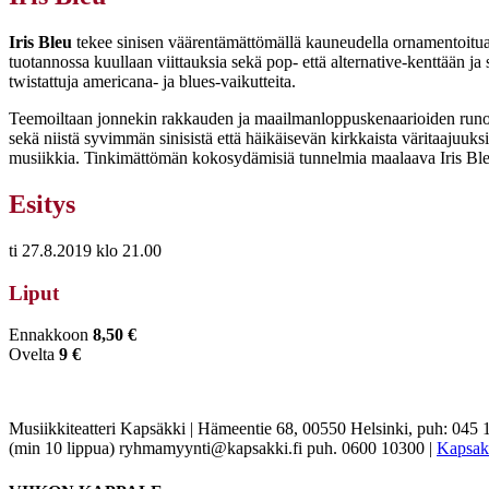
Iris Bleu
tekee sinisen väärentämättömällä kauneudella ornamentoitua
tuotannossa kuullaan viittauksia sekä pop- että alternative-kenttään j
twistattuja americana- ja blues-vaikutteita.
Teemoiltaan jonnekin rakkauden ja maailmanloppuskenaarioiden runoll
sekä niistä syvimmän sinisistä että häikäisevän kirkkaista väritaajuuks
musiikkia. Tinkimättömän kokosydämisiä tunnelmia maalaava Iris Bleu
Esitys
ti 27.8.2019 klo 21.00
Liput
Ennakkoon
8,50 €
Ovelta
9 €
Musiikkiteatteri Kapsäkki
|
Hämeentie 68, 00550 Helsinki, puh: 045 
(min 10 lippua) ryhmamyynti@kapsakki.fi puh. 0600 10300
|
Kapsakk