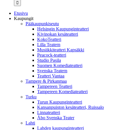
...
Etusivu
Kaupungit
Pääkaupunkiseutu
Helsingin Kaupunginteatteri
Kivinokan kesäteatteri
KokoTeatteri
Lilla Teatern
Musiikkiteatteri Kapsäkki
Peacock-teatteri
Studio Pasila
Suomen Komediateatteri
Svenska Teatern
Teatteri Vantaa
Tampere & Pirkanmaa
Tampereen Teatteri
Tampereen Komediateatteri
Turku
Turun Kaupunginteatteri
Kansanpuiston kesäteatteri, Ruissalo
Linnateatteri
Åbo Svenska Teater
Lahti
Lahden kaupunginteatteri