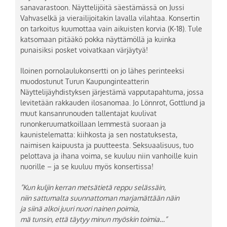
sanavarastoon. Näyttelijöitä säestämässä on Jussi
Vahvaselkä ja vierailijoitakin lavalla vilahtaa. Konsertin
on tarkoitus kuumottaa vain aikuisten korvia (K-18). Tule
katsomaan pitääkö pokka näyttämöllä ja kuinka
punaisiksi posket voivatkaan värjäytyä!
Iloinen pornolaulukonsertti on jo lähes perinteeksi
muodostunut Turun Kaupunginteatterin
Näyttelijäyhdistyksen järjestämä vapputapahtuma, jossa
levitetään rakkauden ilosanomaa. Jo Lönnrot, Gottlund ja
muut kansanrunouden tallentajat kuulivat
runonkeruumatkoillaan lemmestä suoraan ja
kaunistelematta: kiihkosta ja sen nostatuksesta,
naimisen kaipuusta ja puutteesta. Seksuaalisuus, tuo
pelottava ja ihana voima, se kuuluu niin vanhoille kuin
nuorille – ja se kuuluu myös konsertissa!
”Kun kuljin kerran metsätietä reppu selässäin,
niin sattumalta suunnattoman marjamättään näin
ja siinä alkoi juuri nuori nainen poimia,
mä tunsin, että täytyy minun myöskin toimia…”