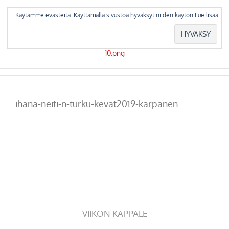
Skip
to
Käytämme evästeitä. Käyttämällä sivustoa hyväksyt niiden käytön
Lue lisää
content
ihana-neiti-n-turku-kevat2019-karpanen
VIIKON KAPPALE