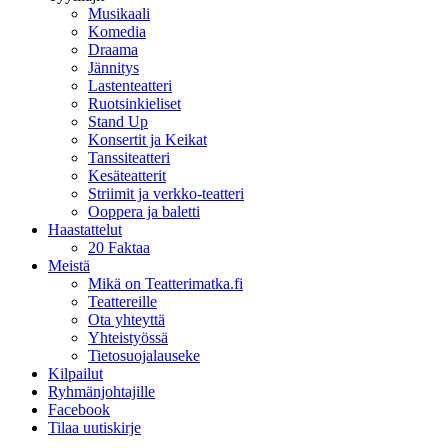
Musikaali
Komedia
Draama
Jännitys
Lastenteatteri
Ruotsinkieliset
Stand Up
Konsertit ja Keikat
Tanssiteatteri
Kesäteatterit
Striimit ja verkko-teatteri
Ooppera ja baletti
Haastattelut
20 Faktaa
Meistä
Mikä on Teatterimatka.fi
Teattereille
Ota yhteyttä
Yhteistyössä
Tietosuojalauseke
Kilpailut
Ryhmänjohtajille
Facebook
Tilaa uutiskirje