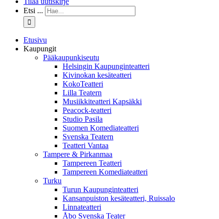
Tilaa uutiskirje
Etsi ...
Etusivu
Kaupungit
Pääkaupunkiseutu
Helsingin Kaupunginteatteri
Kivinokan kesäteatteri
KokoTeatteri
Lilla Teatern
Musiikkiteatteri Kapsäkki
Peacock-teatteri
Studio Pasila
Suomen Komediateatteri
Svenska Teatern
Teatteri Vantaa
Tampere & Pirkanmaa
Tampereen Teatteri
Tampereen Komediateatteri
Turku
Turun Kaupunginteatteri
Kansanpuiston kesäteatteri, Ruissalo
Linnateatteri
Åbo Svenska Teater