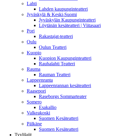
Lahti
Lahden kaupunginteatteri
Jyväskylä & Keski-Suomi
Jyväskylän Kaupunginteatteri
Löytänän kesäteatteri | Viitasaari
Pori
Rakastajat-teatteri
Oulu
Oulun Teatteri
Kuopio
Kuopion Kaupunginteatteri
Rauhalahti Teatteri
Rauma
Rauman Teatteri
Lappeenranta
Lappeenrannan kesäteatteri
Raasepori
Raseborgs Sommarteater
Somero
Esakallio
Valkeakoski
Suomen Kesäteatteri
Pälkäne
Suomen Kesäteatteri
Tyylilajit