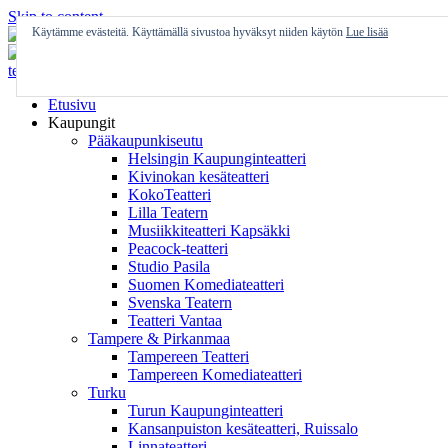
Skip to content
Käytämme evästeitä. Käyttämällä sivustoa hyväksyt niiden käytön
Lue lisää
Etusivu
Kaupungit
Pääkaupunkiseutu
Helsingin Kaupunginteatteri
Kivinokan kesäteatteri
KokoTeatteri
Lilla Teatern
Musiikkiteatteri Kapsäkki
Peacock-teatteri
Studio Pasila
Suomen Komediateatteri
Svenska Teatern
Teatteri Vantaa
Tampere & Pirkanmaa
Tampereen Teatteri
Tampereen Komediateatteri
Turku
Turun Kaupunginteatteri
Kansanpuiston kesäteatteri, Ruissalo
Linnateatteri