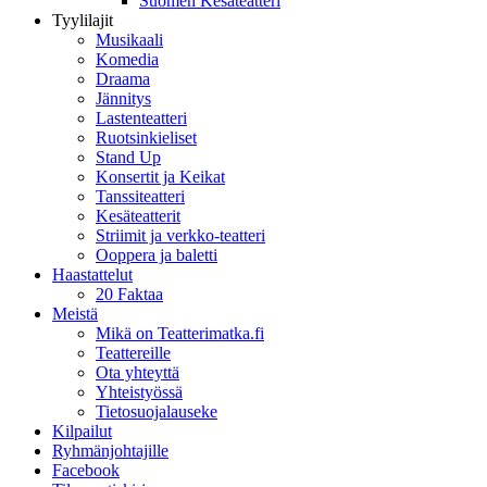
Suomen Kesäteatteri
Tyylilajit
Musikaali
Komedia
Draama
Jännitys
Lastenteatteri
Ruotsinkieliset
Stand Up
Konsertit ja Keikat
Tanssiteatteri
Kesäteatterit
Striimit ja verkko-teatteri
Ooppera ja baletti
Haastattelut
20 Faktaa
Meistä
Mikä on Teatterimatka.fi
Teattereille
Ota yhteyttä
Yhteistyössä
Tietosuojalauseke
Kilpailut
Ryhmänjohtajille
Facebook