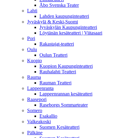
Åbo Svenska Teater
Lahti
Lahden kaupunginteatteri
Jyväskylä & Keski-Suomi
Jyväskylän Kaupunginteatteri
Löytänän kesäteatteri | Viitasaari
Pori
Rakastajat-teatteri
Oulu
Oulun Teatteri
Kuopio
Kuopion Kaupunginteatteri
Rauhalahti Teatteri
Rauma
Rauman Teatteri
Lappeenranta
Lappeenrannan kesäteatteri
Raasepori
Raseborgs Sommarteater
Somero
Esakallio
Valkeakoski
Suomen Kesäteatteri
Pälkäne