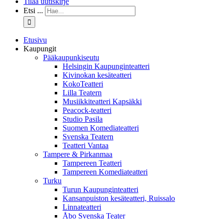
Tilaa uutiskirje
Etsi ...
Etusivu
Kaupungit
Pääkaupunkiseutu
Helsingin Kaupunginteatteri
Kivinokan kesäteatteri
KokoTeatteri
Lilla Teatern
Musiikkiteatteri Kapsäkki
Peacock-teatteri
Studio Pasila
Suomen Komediateatteri
Svenska Teatern
Teatteri Vantaa
Tampere & Pirkanmaa
Tampereen Teatteri
Tampereen Komediateatteri
Turku
Turun Kaupunginteatteri
Kansanpuiston kesäteatteri, Ruissalo
Linnateatteri
Åbo Svenska Teater