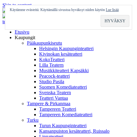
Skip to content
Käytämme evästeitä. Käyttämällä sivustoa hyväksyt niiden käytön
Lue lisää
Etusivu
Kaupungit
Pääkaupunkiseutu
Helsingin Kaupunginteatteri
Kivinokan kesäteatteri
KokoTeatteri
Lilla Teatern
Musiikkiteatteri Kapsäkki
Peacock-teatteri
Studio Pasila
Suomen Komediateatteri
Svenska Teatern
Teatteri Vantaa
Tampere & Pirkanmaa
Tampereen Teatteri
Tampereen Komediateatteri
Turku
Turun Kaupunginteatteri
Kansanpuiston kesäteatteri, Ruissalo
Linnateatteri