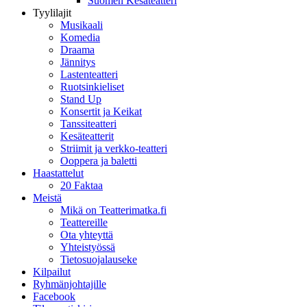
Suomen Kesäteatteri
Tyylilajit
Musikaali
Komedia
Draama
Jännitys
Lastenteatteri
Ruotsinkieliset
Stand Up
Konsertit ja Keikat
Tanssiteatteri
Kesäteatterit
Striimit ja verkko-teatteri
Ooppera ja baletti
Haastattelut
20 Faktaa
Meistä
Mikä on Teatterimatka.fi
Teattereille
Ota yhteyttä
Yhteistyössä
Tietosuojalauseke
Kilpailut
Ryhmänjohtajille
Facebook