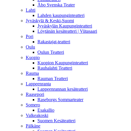
Åbo Svenska Teater
Lahti
Lahden kaupunginteatteri
Jyväskylä & Keski-Suomi
Jyväskylän Kaupunginteatteri
Löytänän kesäteatteri | Viitasaari
Pori
Rakastajat-teatteri
Oulu
Oulun Teatteri
Kuopio
Kuopion Kaupunginteatteri
Rauhalahti Teatteri
Rauma
Rauman Teatteri
Lappeenranta
Lappeenrannan kesäteatteri
Raasepori
Raseborgs Sommarteater
Somero
Esakallio
Valkeakoski
Suomen Kesäteatteri
Pälkäne