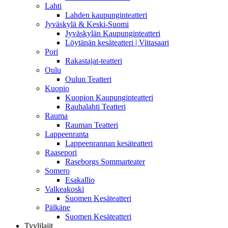
Lahti
Lahden kaupunginteatteri
Jyväskylä & Keski-Suomi
Jyväskylän Kaupunginteatteri
Löytänän kesäteatteri | Viitasaari
Pori
Rakastajat-teatteri
Oulu
Oulun Teatteri
Kuopio
Kuopion Kaupunginteatteri
Rauhalahti Teatteri
Rauma
Rauman Teatteri
Lappeenranta
Lappeenrannan kesäteatteri
Raasepori
Raseborgs Sommarteater
Somero
Esakallio
Valkeakoski
Suomen Kesäteatteri
Pälkäne
Suomen Kesäteatteri
Tyylilajit