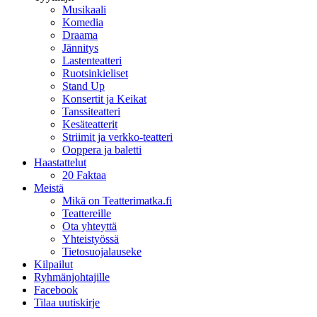
Musikaali
Komedia
Draama
Jännitys
Lastenteatteri
Ruotsinkieliset
Stand Up
Konsertit ja Keikat
Tanssiteatteri
Kesäteatterit
Striimit ja verkko-teatteri
Ooppera ja baletti
Haastattelut
20 Faktaa
Meistä
Mikä on Teatterimatka.fi
Teattereille
Ota yhteyttä
Yhteistyössä
Tietosuojalauseke
Kilpailut
Ryhmänjohtajille
Facebook
Tilaa uutiskirje