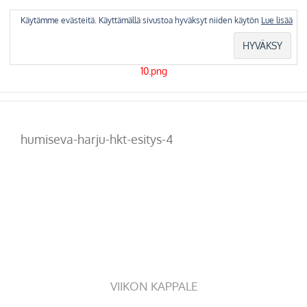
Skip
to
Käytämme evästeitä. Käyttämällä sivustoa hyväksyt niiden käytön
Lue lisää
content
humiseva-harju-hkt-esitys-4
VIIKON KAPPALE