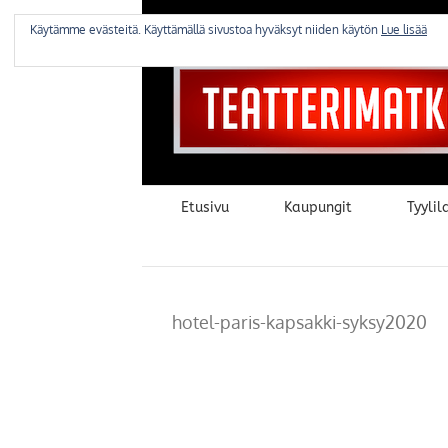
Skip
to
Käytämme evästeitä. Käyttämällä sivustoa hyväksyt niiden käytön
Lue lisää
content
Etusivu
Kaupungit
Tyylila
hotel-paris-kapsakki-syksy2020