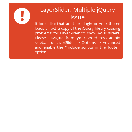
!
LayerSlider: Multiple jQuery
issue
It looks like that another plugin or your theme
loads an extra copy of the jQuery library causing
problems for LayerSlider to show your sliders.
Please navigate from your WordPress admin
sidebar to LayerSlider -> Options -> Advanced
and enable the "Include scripts in the footer"
option.