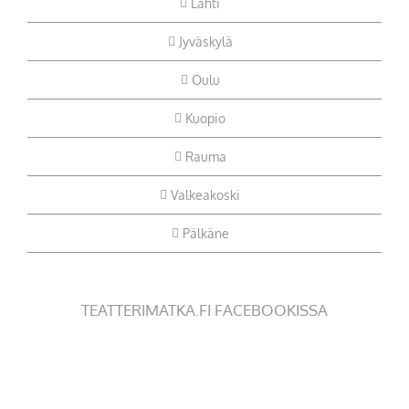
Lahti
Jyväskylä
Oulu
Kuopio
Rauma
Valkeakoski
Pälkäne
TEATTERIMATKA.FI FACEBOOKISSA