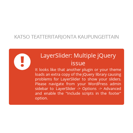
KATSO TEATTERITARJONTA KAUPUNGEITTAIN
!
LayerSlider: Multiple jQuery
issue
It looks like that another plugin or your theme
loads an extra copy of the jQuery library causing
problems for LayerSlider to show your sliders.
Please navigate from your WordPress admin
sidebar to LayerSlider -> Options -> Advanced
and enable the "Include scripts in the footer"
option.