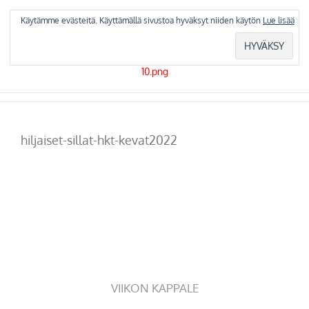
Skip
to
Käytämme evästeitä. Käyttämällä sivustoa hyväksyt niiden käytön
Lue lisää
content
hiljaiset-sillat-hkt-kevat2022
VIIKON KAPPALE