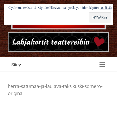
Skip
to
Käytämme evästeitä. Käyttämällä sivustoa hyväksyt niiden käytön
Lue lisää
content
Siirry...
herra-satumaa-ja-laulava-taksikuski-somero-
original