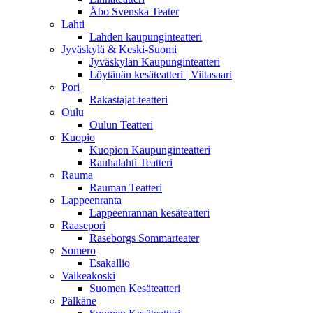
Åbo Svenska Teater
Lahti
Lahden kaupunginteatteri
Jyväskylä & Keski-Suomi
Jyväskylän Kaupunginteatteri
Löytänän kesäteatteri | Viitasaari
Pori
Rakastajat-teatteri
Oulu
Oulun Teatteri
Kuopio
Kuopion Kaupunginteatteri
Rauhalahti Teatteri
Rauma
Rauman Teatteri
Lappeenranta
Lappeenrannan kesäteatteri
Raasepori
Raseborgs Sommarteater
Somero
Esakallio
Valkeakoski
Suomen Kesäteatteri
Pälkäne