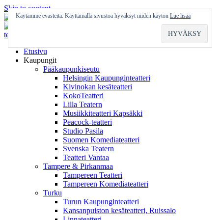
Skip to content
Käytämme evästeitä. Käyttämällä sivustoa hyväksyt niiden käytön
Lue lisää
Etusivu
Kaupungit
Pääkaupunkiseutu
Helsingin Kaupunginteatteri
Kivinokan kesäteatteri
KokoTeatteri
Lilla Teatern
Musiikkiteatteri Kapsäkki
Peacock-teatteri
Studio Pasila
Suomen Komediateatteri
Svenska Teatern
Teatteri Vantaa
Tampere & Pirkanmaa
Tampereen Teatteri
Tampereen Komediateatteri
Turku
Turun Kaupunginteatteri
Kansanpuiston kesäteatteri, Ruissalo
Linnateatteri