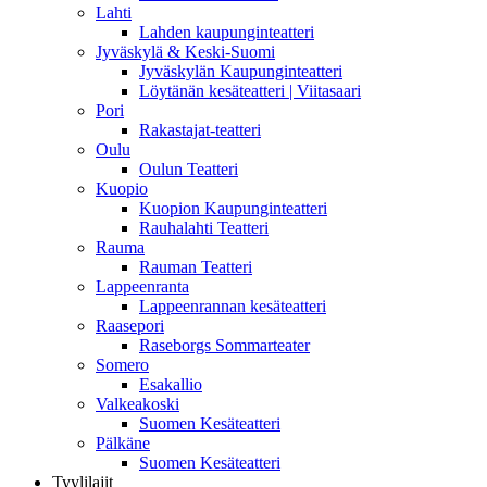
Lahti
Lahden kaupunginteatteri
Jyväskylä & Keski-Suomi
Jyväskylän Kaupunginteatteri
Löytänän kesäteatteri | Viitasaari
Pori
Rakastajat-teatteri
Oulu
Oulun Teatteri
Kuopio
Kuopion Kaupunginteatteri
Rauhalahti Teatteri
Rauma
Rauman Teatteri
Lappeenranta
Lappeenrannan kesäteatteri
Raasepori
Raseborgs Sommarteater
Somero
Esakallio
Valkeakoski
Suomen Kesäteatteri
Pälkäne
Suomen Kesäteatteri
Tyylilajit