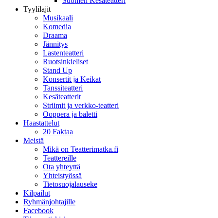
Suomen Kesäteatteri
Tyylilajit
Musikaali
Komedia
Draama
Jännitys
Lastenteatteri
Ruotsinkieliset
Stand Up
Konsertit ja Keikat
Tanssiteatteri
Kesäteatterit
Striimit ja verkko-teatteri
Ooppera ja baletti
Haastattelut
20 Faktaa
Meistä
Mikä on Teatterimatka.fi
Teattereille
Ota yhteyttä
Yhteistyössä
Tietosuojalauseke
Kilpailut
Ryhmänjohtajille
Facebook