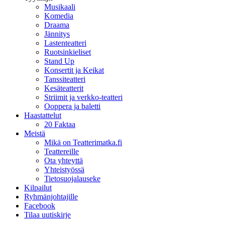
Musikaali
Komedia
Draama
Jännitys
Lastenteatteri
Ruotsinkieliset
Stand Up
Konsertit ja Keikat
Tanssiteatteri
Kesäteatterit
Striimit ja verkko-teatteri
Ooppera ja baletti
Haastattelut
20 Faktaa
Meistä
Mikä on Teatterimatka.fi
Teattereille
Ota yhteyttä
Yhteistyössä
Tietosuojalauseke
Kilpailut
Ryhmänjohtajille
Facebook
Tilaa uutiskirje