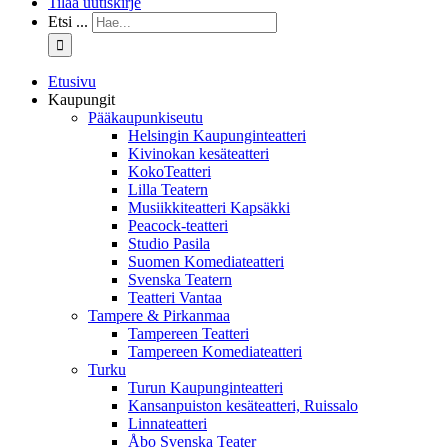
Tilaa uutiskirje
Etsi ...
Etusivu
Kaupungit
Pääkaupunkiseutu
Helsingin Kaupunginteatteri
Kivinokan kesäteatteri
KokoTeatteri
Lilla Teatern
Musiikkiteatteri Kapsäkki
Peacock-teatteri
Studio Pasila
Suomen Komediateatteri
Svenska Teatern
Teatteri Vantaa
Tampere & Pirkanmaa
Tampereen Teatteri
Tampereen Komediateatteri
Turku
Turun Kaupunginteatteri
Kansanpuiston kesäteatteri, Ruissalo
Linnateatteri
Åbo Svenska Teater