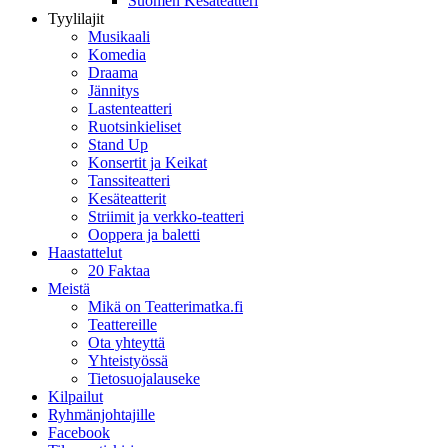
Suomen Kesäteatteri
Tyylilajit
Musikaali
Komedia
Draama
Jännitys
Lastenteatteri
Ruotsinkieliset
Stand Up
Konsertit ja Keikat
Tanssiteatteri
Kesäteatterit
Striimit ja verkko-teatteri
Ooppera ja baletti
Haastattelut
20 Faktaa
Meistä
Mikä on Teatterimatka.fi
Teattereille
Ota yhteyttä
Yhteistyössä
Tietosuojalauseke
Kilpailut
Ryhmänjohtajille
Facebook