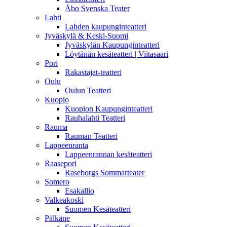
Åbo Svenska Teater
Lahti
Lahden kaupunginteatteri
Jyväskylä & Keski-Suomi
Jyväskylän Kaupunginteatteri
Löytänän kesäteatteri | Viitasaari
Pori
Rakastajat-teatteri
Oulu
Oulun Teatteri
Kuopio
Kuopion Kaupunginteatteri
Rauhalahti Teatteri
Rauma
Rauman Teatteri
Lappeenranta
Lappeenrannan kesäteatteri
Raasepori
Raseborgs Sommarteater
Somero
Esakallio
Valkeakoski
Suomen Kesäteatteri
Pälkäne