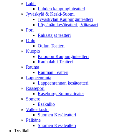
Lahti
Lahden kaupunginteatteri
Jyväskylä & Keski-Suomi
Jyväskylän Kaupunginteatteri
Löytänän kesäteatteri | Viitasaari
Pori
Rakastajat-teatteri
Oulu
Oulun Teatteri
Kuopio
Kuopion Kaupunginteatteri
Rauhalahti Teatteri
Rauma
Rauman Teatteri
Lappeenranta
Lappeenrannan kesäteatteri
Raasepori
Raseborgs Sommarteater
Somero
Esakallio
Valkeakoski
Suomen Kesäteatteri
Pälkäne
Suomen Kesäteatteri
Tyylilajit