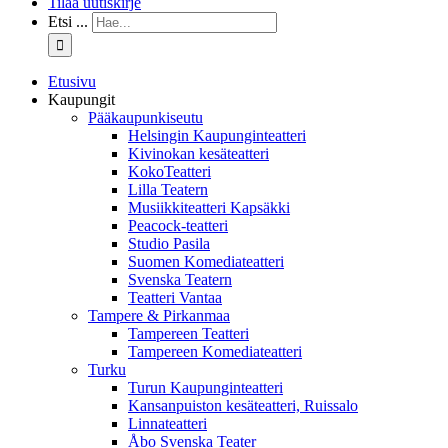
Tilaa uutiskirje
Etsi ...
Etusivu
Kaupungit
Pääkaupunkiseutu
Helsingin Kaupunginteatteri
Kivinokan kesäteatteri
KokoTeatteri
Lilla Teatern
Musiikkiteatteri Kapsäkki
Peacock-teatteri
Studio Pasila
Suomen Komediateatteri
Svenska Teatern
Teatteri Vantaa
Tampere & Pirkanmaa
Tampereen Teatteri
Tampereen Komediateatteri
Turku
Turun Kaupunginteatteri
Kansanpuiston kesäteatteri, Ruissalo
Linnateatteri
Åbo Svenska Teater