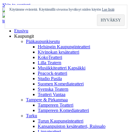
Skip to content
Käytämme evästeitä. Käyttämällä sivustoa hyväksyt niiden käytön
Lue lisää
Etusivu
Kaupungit
Pääkaupunkiseutu
Helsingin Kaupunginteatteri
Kivinokan kesäteatteri
KokoTeatteri
Lilla Teatern
Musiikkiteatteri Kapsäkki
Peacock-teatteri
Studio Pasila
Suomen Komediateatteri
Svenska Teatern
Teatteri Vantaa
Tampere & Pirkanmaa
Tampereen Teatteri
Tampereen Komediateatteri
Turku
Turun Kaupunginteatteri
Kansanpuiston kesäteatteri, Ruissalo
Linnateatteri