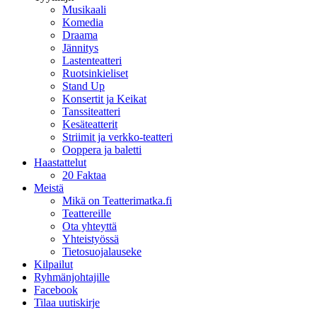
Musikaali
Komedia
Draama
Jännitys
Lastenteatteri
Ruotsinkieliset
Stand Up
Konsertit ja Keikat
Tanssiteatteri
Kesäteatterit
Striimit ja verkko-teatteri
Ooppera ja baletti
Haastattelut
20 Faktaa
Meistä
Mikä on Teatterimatka.fi
Teattereille
Ota yhteyttä
Yhteistyössä
Tietosuojalauseke
Kilpailut
Ryhmänjohtajille
Facebook
Tilaa uutiskirje