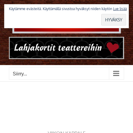
Skip
to
Käytämme evästeitä. Käyttämällä sivustoa hyväksyt niiden käytön
Lue lisää
content
Siirry...