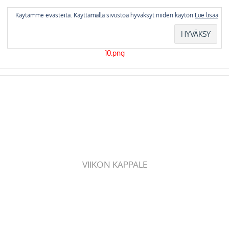
Skip
to
Käytämme evästeitä. Käyttämällä sivustoa hyväksyt niiden käytön
Lue lisää
content
VIIKON KAPPALE