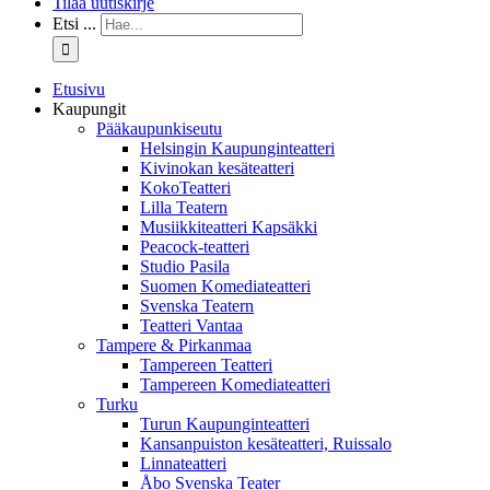
Tilaa uutiskirje
Etsi ...
Etusivu
Kaupungit
Pääkaupunkiseutu
Helsingin Kaupunginteatteri
Kivinokan kesäteatteri
KokoTeatteri
Lilla Teatern
Musiikkiteatteri Kapsäkki
Peacock-teatteri
Studio Pasila
Suomen Komediateatteri
Svenska Teatern
Teatteri Vantaa
Tampere & Pirkanmaa
Tampereen Teatteri
Tampereen Komediateatteri
Turku
Turun Kaupunginteatteri
Kansanpuiston kesäteatteri, Ruissalo
Linnateatteri
Åbo Svenska Teater