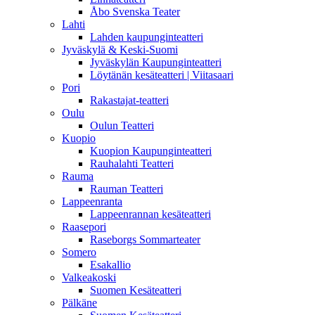
Åbo Svenska Teater
Lahti
Lahden kaupunginteatteri
Jyväskylä & Keski-Suomi
Jyväskylän Kaupunginteatteri
Löytänän kesäteatteri | Viitasaari
Pori
Rakastajat-teatteri
Oulu
Oulun Teatteri
Kuopio
Kuopion Kaupunginteatteri
Rauhalahti Teatteri
Rauma
Rauman Teatteri
Lappeenranta
Lappeenrannan kesäteatteri
Raasepori
Raseborgs Sommarteater
Somero
Esakallio
Valkeakoski
Suomen Kesäteatteri
Pälkäne