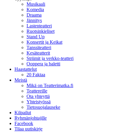
Musikaali
Komedia
Draama
Jännitys
Lastenteatteri
Ruotsinkieliset
Stand Up
Konsertit ja Keikat
Tanssiteatteri
Kesäteatterit
Striimit ja verkko-teatteri
Ooppera ja baletti
Haastattelut
20 Faktaa
Meistä
Mikä on Teatterimatka.fi
Teattereille
Ota yhteyttä
Yhteistyössä
Tietosuojalauseke
Kilpailut
Ryhmänjohtajille
Facebook
Tilaa uutiskirje