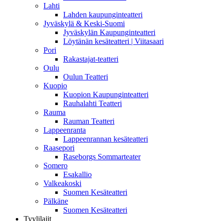
Lahti
Lahden kaupunginteatteri
Jyväskylä & Keski-Suomi
Jyväskylän Kaupunginteatteri
Löytänän kesäteatteri | Viitasaari
Pori
Rakastajat-teatteri
Oulu
Oulun Teatteri
Kuopio
Kuopion Kaupunginteatteri
Rauhalahti Teatteri
Rauma
Rauman Teatteri
Lappeenranta
Lappeenrannan kesäteatteri
Raasepori
Raseborgs Sommarteater
Somero
Esakallio
Valkeakoski
Suomen Kesäteatteri
Pälkäne
Suomen Kesäteatteri
Tyylilajit