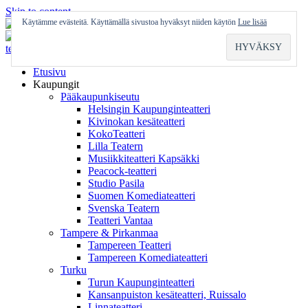
Skip to content
Käytämme evästeitä. Käyttämällä sivustoa hyväksyt niiden käytön
Lue lisää
Etusivu
Kaupungit
Pääkaupunkiseutu
Helsingin Kaupunginteatteri
Kivinokan kesäteatteri
KokoTeatteri
Lilla Teatern
Musiikkiteatteri Kapsäkki
Peacock-teatteri
Studio Pasila
Suomen Komediateatteri
Svenska Teatern
Teatteri Vantaa
Tampere & Pirkanmaa
Tampereen Teatteri
Tampereen Komediateatteri
Turku
Turun Kaupunginteatteri
Kansanpuiston kesäteatteri, Ruissalo
Linnateatteri