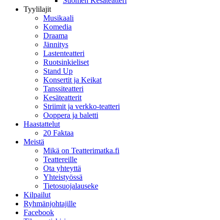
Suomen Kesäteatteri
Tyylilajit
Musikaali
Komedia
Draama
Jännitys
Lastenteatteri
Ruotsinkieliset
Stand Up
Konsertit ja Keikat
Tanssiteatteri
Kesäteatterit
Striimit ja verkko-teatteri
Ooppera ja baletti
Haastattelut
20 Faktaa
Meistä
Mikä on Teatterimatka.fi
Teattereille
Ota yhteyttä
Yhteistyössä
Tietosuojalauseke
Kilpailut
Ryhmänjohtajille
Facebook