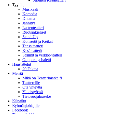
Suomen Kesäteatteri
Tyylilajit
Musikaali
Komedia
Draama
Jännitys
Lastenteatteri
Ruotsinkieliset
Stand Up
Konsertit ja Keikat
Tanssiteatteri
Kesäteatterit
Striimit ja verkko-teatteri
Ooppera ja baletti
Haastattelut
20 Faktaa
Meistä
Mikä on Teatterimatka.fi
Teattereille
Ota yhteyttä
Yhteistyössä
Tietosuojalauseke
Kilpailut
Ryhmänjohtajille
Facebook