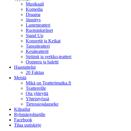
Musikaali
Komedia
Draama
Jännitys
Lastenteatteri
Ruotsinkieliset
Stand Up
Konsertit ja Keikat
Tanssiteatteri
Kesäteatterit
Striimit ja verkko-teatteri
Ooppera ja baletti
Haastattelut
20 Faktaa
Meistä
Mikä on Teatterimatka.fi
Teattereille
Ota yhteyttä
Yhteistyössä
Tietosuojalauseke
Kilpailut
Ryhmänjohtajille
Facebook
Tilaa uutiskirje