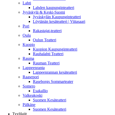
Lahti
Lahden kaupunginteatteri
Jyväskylä & Keski-Suomi
Jyväskylän Kaupunginteatteri
Löytänän kesäteatteri | Viitasaari
Pori
Rakastajat-teatteri
Oulu
Oulun Teatteri
Kuopio
Kuopion Kaupunginteatteri
Rauhalahti Teatteri
Rauma
Rauman Teatteri
Lappeenranta
Lappeenrannan kesäteatteri
Raasepori
Raseborgs Sommarteater
Somero
Esakallio
Valkeakoski
Suomen Kesäteatteri
Pälkäne
Suomen Kesäteatteri
Tyylilajit