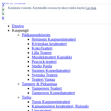
Skip to content
Käytämme evästeitä. Käyttämällä sivustoa hyväksyt niiden käytön
Lue lisää
Etusivu
Kaupungit
Pääkaupunkiseutu
Helsingin Kaupunginteatteri
Kivinokan kesäteatteri
KokoTeatteri
Lilla Teatern
Musiikkiteatteri Kapsäkki
Peacock-teatteri
Studio Pasila
Suomen Komediateatteri
Svenska Teatern
Teatteri Vantaa
Tampere & Pirkanmaa
Tampereen Teatteri
Tampereen Komediateatteri
Turku
Turun Kaupunginteatteri
Kansanpuiston kesäteatteri, Ruissalo
Linnateatteri