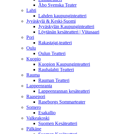
Åbo Svenska Teater
Lahti
Lahden kaupunginteatteri
Jyväskylä & Keski-Suomi
Jyväskylän Kaupunginteatteri
Löytänän kesäteatteri | Viitasaari
Pori
Rakastajat-teatteri
Oulu
Oulun Teatteri
Kuopio
Kuopion Kaupunginteatteri
Rauhalahti Teatteri
Rauma
Rauman Teatteri
Lappeenranta
Lappeenrannan kesäteatteri
Raasepori
Raseborgs Sommarteater
Somero
Esakallio
Valkeakoski
Suomen Kesäteatteri
Pälkäne