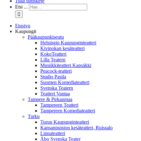
Tilaa uutiskirje
Etsi ...
Etusivu
Kaupungit
Pääkaupunkiseutu
Helsingin Kaupunginteatteri
Kivinokan kesäteatteri
KokoTeatteri
Lilla Teatern
Musiikkiteatteri Kapsäkki
Peacock-teatteri
Studio Pasila
Suomen Komediateatteri
Svenska Teatern
Teatteri Vantaa
Tampere & Pirkanmaa
Tampereen Teatteri
Tampereen Komediateatteri
Turku
Turun Kaupunginteatteri
Kansanpuiston kesäteatteri, Ruissalo
Linnateatteri
Åbo Svenska Teater