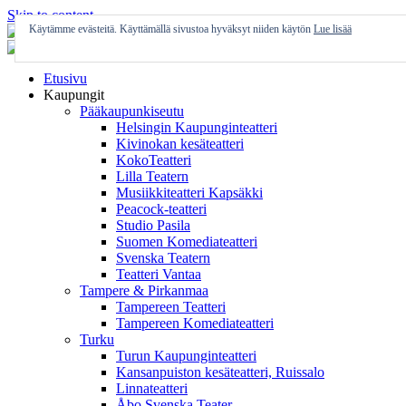
Skip to content
Käytämme evästeitä. Käyttämällä sivustoa hyväksyt niiden käytön
Lue lisää
Etusivu
Kaupungit
Pääkaupunkiseutu
Helsingin Kaupunginteatteri
Kivinokan kesäteatteri
KokoTeatteri
Lilla Teatern
Musiikkiteatteri Kapsäkki
Peacock-teatteri
Studio Pasila
Suomen Komediateatteri
Svenska Teatern
Teatteri Vantaa
Tampere & Pirkanmaa
Tampereen Teatteri
Tampereen Komediateatteri
Turku
Turun Kaupunginteatteri
Kansanpuiston kesäteatteri, Ruissalo
Linnateatteri
Åbo Svenska Teater