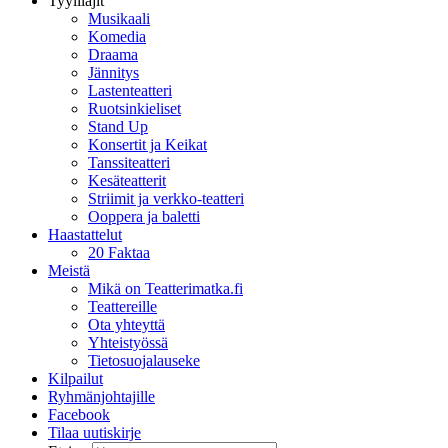
Tyylilajit
Musikaali
Komedia
Draama
Jännitys
Lastenteatteri
Ruotsinkieliset
Stand Up
Konsertit ja Keikat
Tanssiteatteri
Kesäteatterit
Striimit ja verkko-teatteri
Ooppera ja baletti
Haastattelut
20 Faktaa
Meistä
Mikä on Teatterimatka.fi
Teattereille
Ota yhteyttä
Yhteistyössä
Tietosuojalauseke
Kilpailut
Ryhmänjohtajille
Facebook
Tilaa uutiskirje