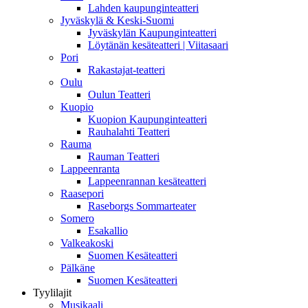
Lahden kaupunginteatteri
Jyväskylä & Keski-Suomi
Jyväskylän Kaupunginteatteri
Löytänän kesäteatteri | Viitasaari
Pori
Rakastajat-teatteri
Oulu
Oulun Teatteri
Kuopio
Kuopion Kaupunginteatteri
Rauhalahti Teatteri
Rauma
Rauman Teatteri
Lappeenranta
Lappeenrannan kesäteatteri
Raasepori
Raseborgs Sommarteater
Somero
Esakallio
Valkeakoski
Suomen Kesäteatteri
Pälkäne
Suomen Kesäteatteri
Tyylilajit
Musikaali