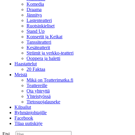
Komedia
Draama
Jännitys
Lastenteatteri
Ruotsinkieliset
Stand Up
Konsertit ja Keikat
Tanssiteatteri
Kesäteatterit
Striimit ja verkko-teatteri
Ooppera ja baletti
Haastattelut
20 Faktaa
Meistä
Mikä on Teatterimatka.fi
Teattereille
Ota yhteyttä
Yhteistyössä
Tietosuojalauseke
Kilpailut
Ryhmänjohtajille
Facebook
Tilaa uutiskirje
Etsi ...