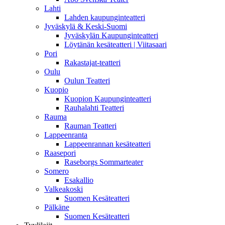
Lahti
Lahden kaupunginteatteri
Jyväskylä & Keski-Suomi
Jyväskylän Kaupunginteatteri
Löytänän kesäteatteri | Viitasaari
Pori
Rakastajat-teatteri
Oulu
Oulun Teatteri
Kuopio
Kuopion Kaupunginteatteri
Rauhalahti Teatteri
Rauma
Rauman Teatteri
Lappeenranta
Lappeenrannan kesäteatteri
Raasepori
Raseborgs Sommarteater
Somero
Esakallio
Valkeakoski
Suomen Kesäteatteri
Pälkäne
Suomen Kesäteatteri