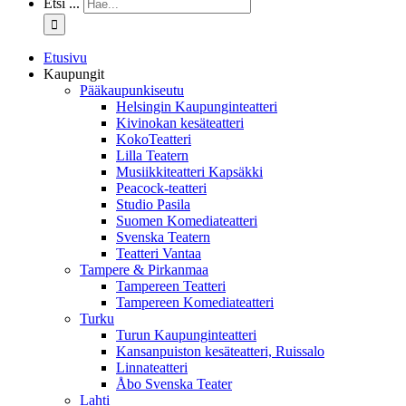
Etsi ...
Etusivu
Kaupungit
Pääkaupunkiseutu
Helsingin Kaupunginteatteri
Kivinokan kesäteatteri
KokoTeatteri
Lilla Teatern
Musiikkiteatteri Kapsäkki
Peacock-teatteri
Studio Pasila
Suomen Komediateatteri
Svenska Teatern
Teatteri Vantaa
Tampere & Pirkanmaa
Tampereen Teatteri
Tampereen Komediateatteri
Turku
Turun Kaupunginteatteri
Kansanpuiston kesäteatteri, Ruissalo
Linnateatteri
Åbo Svenska Teater
Lahti