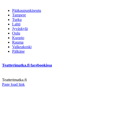
Pääkaupunkiseutu
Tampere
Turku
Lahti
Jyväskylä
Oulu
Kuopio
Rauma
Valkeakoski
Pälkäne
Teatterimatka.fi facebookissa
Teatterimatka.fi
Facebook
Page load link
Go
to
Top