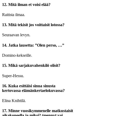
12. Mitä ilman et voisi elää?
Raitista ilmaa.
13. Mitä tekisit jos voittaisit lotossa?
Seuraavan levyn.
14. Jatka lausetta: ”Olen perso, …”
Domino-kekseille.
15. Mikä sarjakuvahenkilö olisit?
Super-Hessu.
16. Kuka esittäisi sinua sinusta
kertovassa elämänkertaelokuvassa?
Elina Knihtilä.
17. Minne vuosikymmenelle matkustaisit
aikakoneella ja miksi? (mennyt vai