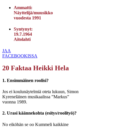
Ammatti:
Näyttelijä/muusikko
vuodesta 1991
Syntynyt:
19.7.1964
Aitolahti
JAA
FACEBOOKISSA
20 Faktaa Heikki Hela
1. Ensimmäinen roolisi?
Jos ei koulunäytelmiä oteta lukuun, Simon
Kyreneläinen musikaalissa ”Markus”
vuonna 1989.
2. Urasi käännekohta (esitys/roolityö)?
No eiköhän se oo Kummeli kaikkine