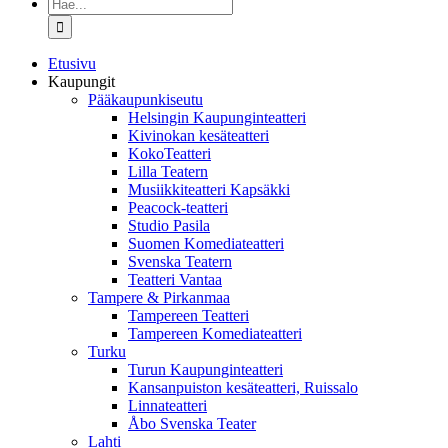
Etsi
...
Etusivu
Kaupungit
Pääkaupunkiseutu
Helsingin Kaupunginteatteri
Kivinokan kesäteatteri
KokoTeatteri
Lilla Teatern
Musiikkiteatteri Kapsäkki
Peacock-teatteri
Studio Pasila
Suomen Komediateatteri
Svenska Teatern
Teatteri Vantaa
Tampere & Pirkanmaa
Tampereen Teatteri
Tampereen Komediateatteri
Turku
Turun Kaupunginteatteri
Kansanpuiston kesäteatteri, Ruissalo
Linnateatteri
Åbo Svenska Teater
Lahti