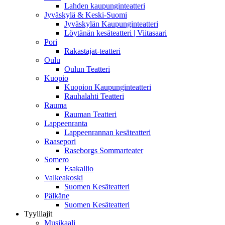
Lahden kaupunginteatteri
Jyväskylä & Keski-Suomi
Jyväskylän Kaupunginteatteri
Löytänän kesäteatteri | Viitasaari
Pori
Rakastajat-teatteri
Oulu
Oulun Teatteri
Kuopio
Kuopion Kaupunginteatteri
Rauhalahti Teatteri
Rauma
Rauman Teatteri
Lappeenranta
Lappeenrannan kesäteatteri
Raasepori
Raseborgs Sommarteater
Somero
Esakallio
Valkeakoski
Suomen Kesäteatteri
Pälkäne
Suomen Kesäteatteri
Tyylilajit
Musikaali