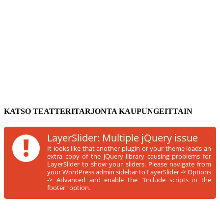
KATSO TEATTERITARJONTA KAUPUNGEITTAIN
!
LayerSlider: Multiple jQuery issue
It looks like that another plugin or your theme loads an
extra copy of the jQuery library causing problems for
LayerSlider to show your sliders. Please navigate from
your WordPress admin sidebar to LayerSlider -> Options
-> Advanced and enable the "Include scripts in the
footer" option.