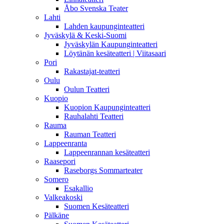
Åbo Svenska Teater
Lahti
Lahden kaupunginteatteri
Jyväskylä & Keski-Suomi
Jyväskylän Kaupunginteatteri
Löytänän kesäteatteri | Viitasaari
Pori
Rakastajat-teatteri
Oulu
Oulun Teatteri
Kuopio
Kuopion Kaupunginteatteri
Rauhalahti Teatteri
Rauma
Rauman Teatteri
Lappeenranta
Lappeenrannan kesäteatteri
Raasepori
Raseborgs Sommarteater
Somero
Esakallio
Valkeakoski
Suomen Kesäteatteri
Pälkäne