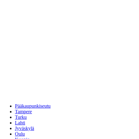
Pääkaupunkiseutu
Tampere
Turku
Lahti
Jyväskylä
Oulu