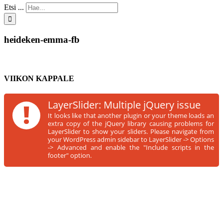
Etsi ...
heideken-emma-fb
VIIKON KAPPALE
!
LayerSlider: Multiple jQuery issue
It looks like that another plugin or your theme loads an
extra copy of the jQuery library causing problems for
LayerSlider to show your sliders. Please navigate from
your WordPress admin sidebar to LayerSlider -> Options
-> Advanced and enable the "Include scripts in the
footer" option.