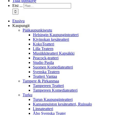
Tilaa uutiskirje
Etsi ...
Etusivu
Kaupungit
Pääkaupunkiseutu
Helsingin Kaupunginteatteri
Kivinokan kesäteatteri
KokoTeatteri
Lilla Teatern
Musiikkiteatteri Kapsäkki
Peacock-teatteri
Studio Pasila
Suomen Komediateatteri
Svenska Teatern
Teatteri Vantaa
Tampere & Pirkanmaa
Tampereen Teatteri
Tampereen Komediateatteri
Turku
Turun Kaupunginteatteri
Kansanpuiston kesäteatteri, Ruissalo
Linnateatteri
Åbo Svenska Teater