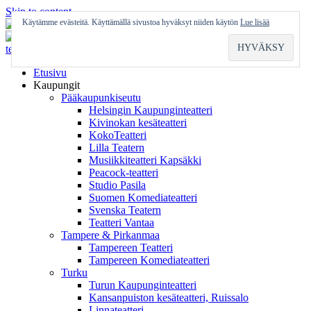
Skip to content
Käytämme evästeitä. Käyttämällä sivustoa hyväksyt niiden käytön
Lue lisää
Etusivu
Kaupungit
Pääkaupunkiseutu
Helsingin Kaupunginteatteri
Kivinokan kesäteatteri
KokoTeatteri
Lilla Teatern
Musiikkiteatteri Kapsäkki
Peacock-teatteri
Studio Pasila
Suomen Komediateatteri
Svenska Teatern
Teatteri Vantaa
Tampere & Pirkanmaa
Tampereen Teatteri
Tampereen Komediateatteri
Turku
Turun Kaupunginteatteri
Kansanpuiston kesäteatteri, Ruissalo
Linnateatteri