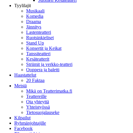
Suomen Kesäteatteri
Tyylilajit
Musikaali
Komedia
Draama
Jännitys
Lastenteatteri
Ruotsinkieliset
Stand Up
Konsertit ja Keikat
Tanssiteatteri
Kesäteatterit
Striimit ja verkko-teatteri
Ooppera ja baletti
Haastattelut
20 Faktaa
Meistä
Mikä on Teatterimatka.fi
Teattereille
Ota yhteyttä
Yhteistyössä
Tietosuojalauseke
Kilpailut
Ryhmänjohtajille
Facebook