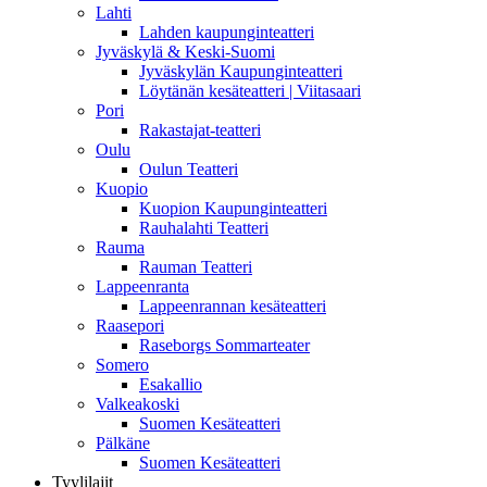
Lahti
Lahden kaupunginteatteri
Jyväskylä & Keski-Suomi
Jyväskylän Kaupunginteatteri
Löytänän kesäteatteri | Viitasaari
Pori
Rakastajat-teatteri
Oulu
Oulun Teatteri
Kuopio
Kuopion Kaupunginteatteri
Rauhalahti Teatteri
Rauma
Rauman Teatteri
Lappeenranta
Lappeenrannan kesäteatteri
Raasepori
Raseborgs Sommarteater
Somero
Esakallio
Valkeakoski
Suomen Kesäteatteri
Pälkäne
Suomen Kesäteatteri
Tyylilajit