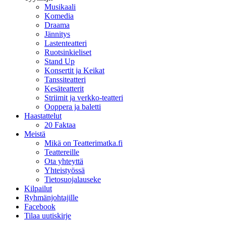
Musikaali
Komedia
Draama
Jännitys
Lastenteatteri
Ruotsinkieliset
Stand Up
Konsertit ja Keikat
Tanssiteatteri
Kesäteatterit
Striimit ja verkko-teatteri
Ooppera ja baletti
Haastattelut
20 Faktaa
Meistä
Mikä on Teatterimatka.fi
Teattereille
Ota yhteyttä
Yhteistyössä
Tietosuojalauseke
Kilpailut
Ryhmänjohtajille
Facebook
Tilaa uutiskirje