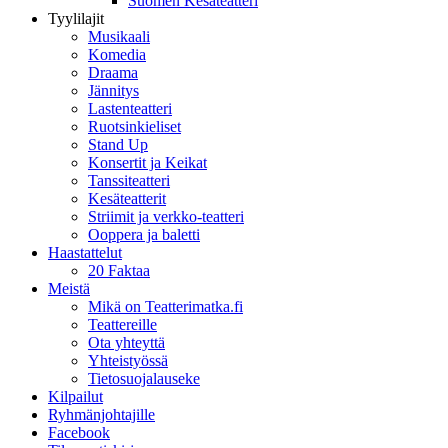
Suomen Kesäteatteri
Tyylilajit
Musikaali
Komedia
Draama
Jännitys
Lastenteatteri
Ruotsinkieliset
Stand Up
Konsertit ja Keikat
Tanssiteatteri
Kesäteatterit
Striimit ja verkko-teatteri
Ooppera ja baletti
Haastattelut
20 Faktaa
Meistä
Mikä on Teatterimatka.fi
Teattereille
Ota yhteyttä
Yhteistyössä
Tietosuojalauseke
Kilpailut
Ryhmänjohtajille
Facebook