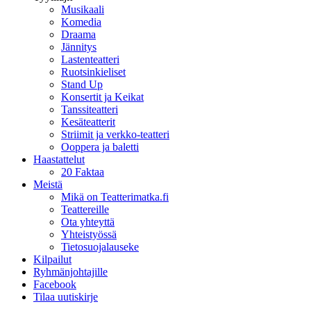
Musikaali
Komedia
Draama
Jännitys
Lastenteatteri
Ruotsinkieliset
Stand Up
Konsertit ja Keikat
Tanssiteatteri
Kesäteatterit
Striimit ja verkko-teatteri
Ooppera ja baletti
Haastattelut
20 Faktaa
Meistä
Mikä on Teatterimatka.fi
Teattereille
Ota yhteyttä
Yhteistyössä
Tietosuojalauseke
Kilpailut
Ryhmänjohtajille
Facebook
Tilaa uutiskirje