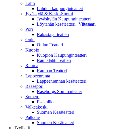
Lahti
Lahden kaupunginteatteri
Jyväskylä & Keski-Suomi
Jyväskylän Kaupunginteatteri
Löytänän kesäteatteri | Viitasaari
Pori
Rakastajat-teatteri
Oulu
Oulun Teatteri
Kuopio
Kuopion Kaupunginteatteri
Rauhalahti Teatteri
Rauma
Rauman Teatteri
Lappeenranta
Lappeenrannan kesäteatteri
Raasepori
Raseborgs Sommarteater
Somero
Esakallio
Valkeakoski
Suomen Kesäteatteri
Pälkäne
Suomen Kesäteatteri
Tyylilajit