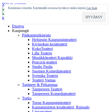
Skip to content
Käytämme evästeitä. Käyttämällä sivustoa hyväksyt niiden käytön
Lue lisää
Etusivu
Kaupungit
Pääkaupunkiseutu
Helsingin Kaupunginteatteri
Kivinokan kesäteatteri
KokoTeatteri
Lilla Teatern
Musiikkiteatteri Kapsäkki
Peacock-teatteri
Studio Pasila
Suomen Komediateatteri
Svenska Teatern
Teatteri Vantaa
Tampere & Pirkanmaa
Tampereen Teatteri
Tampereen Komediateatteri
Turku
Turun Kaupunginteatteri
Kansanpuiston kesäteatteri, Ruissalo
Linnateatteri