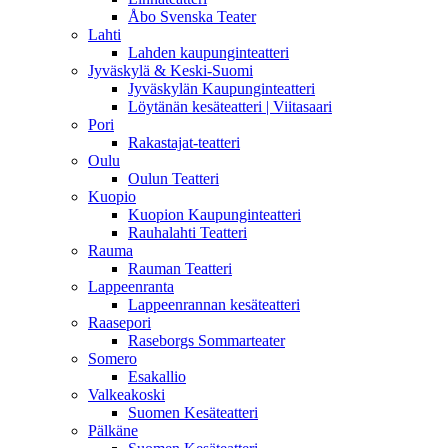
Åbo Svenska Teater
Lahti
Lahden kaupunginteatteri
Jyväskylä & Keski-Suomi
Jyväskylän Kaupunginteatteri
Löytänän kesäteatteri | Viitasaari
Pori
Rakastajat-teatteri
Oulu
Oulun Teatteri
Kuopio
Kuopion Kaupunginteatteri
Rauhalahti Teatteri
Rauma
Rauman Teatteri
Lappeenranta
Lappeenrannan kesäteatteri
Raasepori
Raseborgs Sommarteater
Somero
Esakallio
Valkeakoski
Suomen Kesäteatteri
Pälkäne