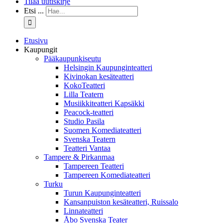
Tilaa uutiskirje
Etsi ...
Etusivu
Kaupungit
Pääkaupunkiseutu
Helsingin Kaupunginteatteri
Kivinokan kesäteatteri
KokoTeatteri
Lilla Teatern
Musiikkiteatteri Kapsäkki
Peacock-teatteri
Studio Pasila
Suomen Komediateatteri
Svenska Teatern
Teatteri Vantaa
Tampere & Pirkanmaa
Tampereen Teatteri
Tampereen Komediateatteri
Turku
Turun Kaupunginteatteri
Kansanpuiston kesäteatteri, Ruissalo
Linnateatteri
Åbo Svenska Teater