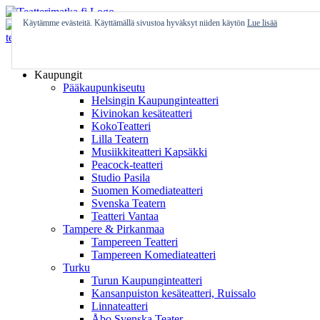
Skip
to
Käytämme evästeitä. Käyttämällä sivustoa hyväksyt niiden käytön
Lue lisää
content
Etusivu
Kaupungit
Pääkaupunkiseutu
Helsingin Kaupunginteatteri
Kivinokan kesäteatteri
KokoTeatteri
Lilla Teatern
Musiikkiteatteri Kapsäkki
Peacock-teatteri
Studio Pasila
Suomen Komediateatteri
Svenska Teatern
Teatteri Vantaa
Tampere & Pirkanmaa
Tampereen Teatteri
Tampereen Komediateatteri
Turku
Turun Kaupunginteatteri
Kansanpuiston kesäteatteri, Ruissalo
Linnateatteri
Åbo Svenska Teater