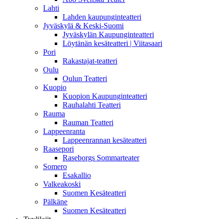
Lahti
Lahden kaupunginteatteri
Jyväskylä & Keski-Suomi
Jyväskylän Kaupunginteatteri
Löytänän kesäteatteri | Viitasaari
Pori
Rakastajat-teatteri
Oulu
Oulun Teatteri
Kuopio
Kuopion Kaupunginteatteri
Rauhalahti Teatteri
Rauma
Rauman Teatteri
Lappeenranta
Lappeenrannan kesäteatteri
Raasepori
Raseborgs Sommarteater
Somero
Esakallio
Valkeakoski
Suomen Kesäteatteri
Pälkäne
Suomen Kesäteatteri