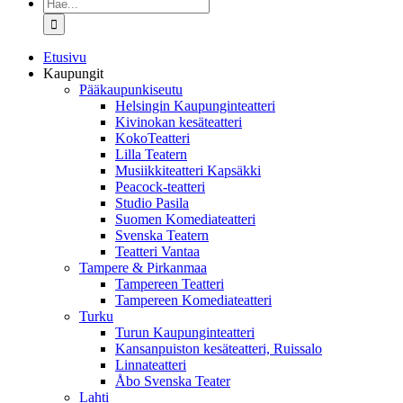
Etsi
...
Etusivu
Kaupungit
Pääkaupunkiseutu
Helsingin Kaupunginteatteri
Kivinokan kesäteatteri
KokoTeatteri
Lilla Teatern
Musiikkiteatteri Kapsäkki
Peacock-teatteri
Studio Pasila
Suomen Komediateatteri
Svenska Teatern
Teatteri Vantaa
Tampere & Pirkanmaa
Tampereen Teatteri
Tampereen Komediateatteri
Turku
Turun Kaupunginteatteri
Kansanpuiston kesäteatteri, Ruissalo
Linnateatteri
Åbo Svenska Teater
Lahti