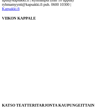
liput@kapsakki.fi | Ryhmäliput (min 10 lippua)
ryhmamyynti@kapsakki.fi puh. 0600 10300
|
Kapsakki.fi
VIIKON KAPPALE
KATSO TEATTERITARJONTA KAUPUNGEITTAIN