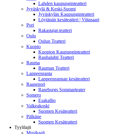
Lahden kaupunginteatteri
Jyväskylä & Keski-Suomi
Jyväskylän Kaupunginteatteri
Löytänän kesäteatteri | Viitasaari
Pori
Rakastajat-teatteri
Oulu
Oulun Teatteri
Kuopio
Kuopion Kaupunginteatteri
Rauhalahti Teatteri
Rauma
Rauman Teatteri
Lappeenranta
Lappeenrannan kesäteatteri
Raasepori
Raseborgs Sommarteater
Somero
Esakallio
Valkeakoski
Suomen Kesäteatteri
Pälkäne
Suomen Kesäteatteri
Tyylilajit
Musikaali