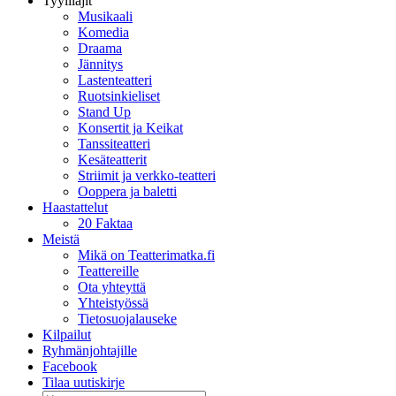
Tyylilajit
Musikaali
Komedia
Draama
Jännitys
Lastenteatteri
Ruotsinkieliset
Stand Up
Konsertit ja Keikat
Tanssiteatteri
Kesäteatterit
Striimit ja verkko-teatteri
Ooppera ja baletti
Haastattelut
20 Faktaa
Meistä
Mikä on Teatterimatka.fi
Teattereille
Ota yhteyttä
Yhteistyössä
Tietosuojalauseke
Kilpailut
Ryhmänjohtajille
Facebook
Tilaa uutiskirje