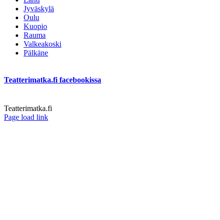
Jyväskylä
Oulu
Kuopio
Rauma
Valkeakoski
Pälkäne
Teatterimatka.fi facebookissa
Teatterimatka.fi
Facebook
Page load link
Go
to
Top