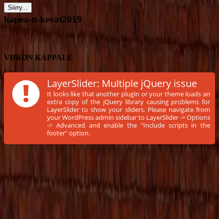
Siirry...
hapea-tt-kevat2019
VIIKON KAPPALE
!
LayerSlider: Multiple jQuery issue
It looks like that another plugin or your theme loads an
extra copy of the jQuery library causing problems for
LayerSlider to show your sliders. Please navigate from
your WordPress admin sidebar to LayerSlider -> Options
-> Advanced and enable the "Include scripts in the
footer" option.