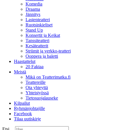
Komedia
Draama
Jännitys
Lastenteatteri
Ruotsinkieliset
Stand Up
Konsertit ja Keikat
Tanssiteatteri
Kesäteatterit
Striimit ja verkko-teatteri
Ooppera ja baletti
Haastattelut
20 Faktaa
Meistä
Mikä on Teatterimatka.fi
Teattereille
Ota yhteyttä
Yhteistyössä
Tietosuojalauseke
Kilpailut
Ryhmänjohtajille
Facebook
Tilaa uutiskirje
Etsi ...