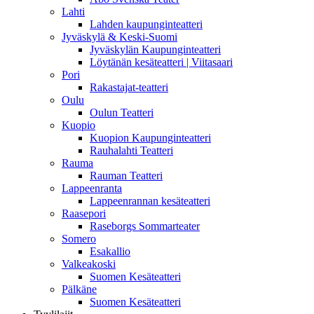
Lahti
Lahden kaupunginteatteri
Jyväskylä & Keski-Suomi
Jyväskylän Kaupunginteatteri
Löytänän kesäteatteri | Viitasaari
Pori
Rakastajat-teatteri
Oulu
Oulun Teatteri
Kuopio
Kuopion Kaupunginteatteri
Rauhalahti Teatteri
Rauma
Rauman Teatteri
Lappeenranta
Lappeenrannan kesäteatteri
Raasepori
Raseborgs Sommarteater
Somero
Esakallio
Valkeakoski
Suomen Kesäteatteri
Pälkäne
Suomen Kesäteatteri