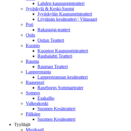
Lahden kaupunginteatteri
Jyväskylä & Keski-Suomi
Jyväskylän Kaupunginteatteri
Löytänän kesäteatteri | Viitasaari
Pori
Rakastajat-teatteri
Oulu
Oulun Teatteri
Kuopio
Kuopion Kaupunginteatteri
Rauhalahti Teatteri
Rauma
Rauman Teatteri
Lappeenranta
Lappeenrannan kesäteatteri
Raasepori
Raseborgs Sommarteater
Somero
Esakallio
Valkeakoski
Suomen Kesäteatteri
Pälkäne
Suomen Kesäteatteri
Tyylilajit
Musikaali