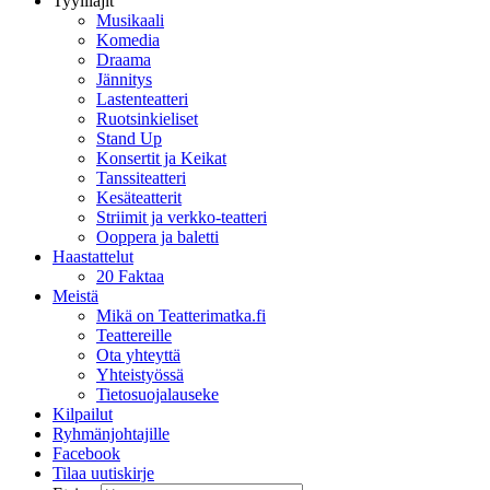
Tyylilajit
Musikaali
Komedia
Draama
Jännitys
Lastenteatteri
Ruotsinkieliset
Stand Up
Konsertit ja Keikat
Tanssiteatteri
Kesäteatterit
Striimit ja verkko-teatteri
Ooppera ja baletti
Haastattelut
20 Faktaa
Meistä
Mikä on Teatterimatka.fi
Teattereille
Ota yhteyttä
Yhteistyössä
Tietosuojalauseke
Kilpailut
Ryhmänjohtajille
Facebook
Tilaa uutiskirje