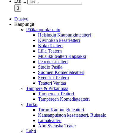
Etsi ...
Etusivu
Kaupungit
Pääkaupunkiseutu
Helsingin Kaupunginteatteri
Kivinokan kesäteatteri
KokoTeatteri
Lilla Teatern
Musiikkiteatteri Kapsäkki
Peacock-teatteri
Studio Pasila
Suomen Komediateatteri
Svenska Teatern
Teatteri Vantaa
Tampere & Pirkanmaa
Tampereen Teatteri
Tampereen Komediateatteri
Turku
Turun Kaupunginteatteri
Kansanpuiston kesäteatteri, Ruissalo
Linnateatteri
Åbo Svenska Teater
Lahti