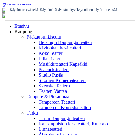
Skip to content
Käytämme evästeitä. Käyttämällä sivustoa hyväksyt niiden käytön
Lue lisää
Etusivu
Kaupungit
Pääkaupunkiseutu
Helsingin Kaupunginteatteri
Kivinokan kesäteatteri
KokoTeatteri
Lilla Teatern
Musiikkiteatteri Kapsäkki
Peacock-teatteri
Studio Pasila
Suomen Komediateatteri
Svenska Teatern
Teatteri Vantaa
Tampere & Pirkanmaa
Tampereen Teatteri
Tampereen Komediateatteri
Turku
Turun Kaupunginteatteri
Kansanpuiston kesäteatteri, Ruissalo
Linnateatteri
Åbo Svenska Teater