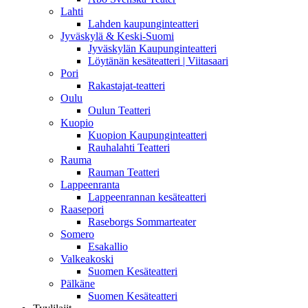
Lahti
Lahden kaupunginteatteri
Jyväskylä & Keski-Suomi
Jyväskylän Kaupunginteatteri
Löytänän kesäteatteri | Viitasaari
Pori
Rakastajat-teatteri
Oulu
Oulun Teatteri
Kuopio
Kuopion Kaupunginteatteri
Rauhalahti Teatteri
Rauma
Rauman Teatteri
Lappeenranta
Lappeenrannan kesäteatteri
Raasepori
Raseborgs Sommarteater
Somero
Esakallio
Valkeakoski
Suomen Kesäteatteri
Pälkäne
Suomen Kesäteatteri