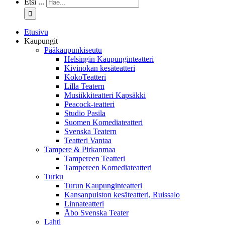
Etsi ...
Etusivu
Kaupungit
Pääkaupunkiseutu
Helsingin Kaupunginteatteri
Kivinokan kesäteatteri
KokoTeatteri
Lilla Teatern
Musiikkiteatteri Kapsäkki
Peacock-teatteri
Studio Pasila
Suomen Komediateatteri
Svenska Teatern
Teatteri Vantaa
Tampere & Pirkanmaa
Tampereen Teatteri
Tampereen Komediateatteri
Turku
Turun Kaupunginteatteri
Kansanpuiston kesäteatteri, Ruissalo
Linnateatteri
Åbo Svenska Teater
Lahti