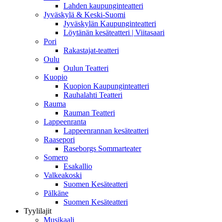
Lahden kaupunginteatteri
Jyväskylä & Keski-Suomi
Jyväskylän Kaupunginteatteri
Löytänän kesäteatteri | Viitasaari
Pori
Rakastajat-teatteri
Oulu
Oulun Teatteri
Kuopio
Kuopion Kaupunginteatteri
Rauhalahti Teatteri
Rauma
Rauman Teatteri
Lappeenranta
Lappeenrannan kesäteatteri
Raasepori
Raseborgs Sommarteater
Somero
Esakallio
Valkeakoski
Suomen Kesäteatteri
Pälkäne
Suomen Kesäteatteri
Tyylilajit
Musikaali