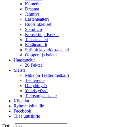
Komedia
Draama
Jännitys
Lastenteatteri
Ruotsinkieliset
Stand Up
Konsertit ja Keikat
Tanssiteatteri
Kesäteatterit
Striimit ja verkko-teatteri
Ooppera ja baletti
Haastattelut
20 Faktaa
Meistä
Mikä on Teatterimatka.fi
Teattereille
Ota yhteyttä
Yhteistyössä
Tietosuojalauseke
Kilpailut
Ryhmänjohtajille
Facebook
Tilaa uutiskirje
Etsi ...