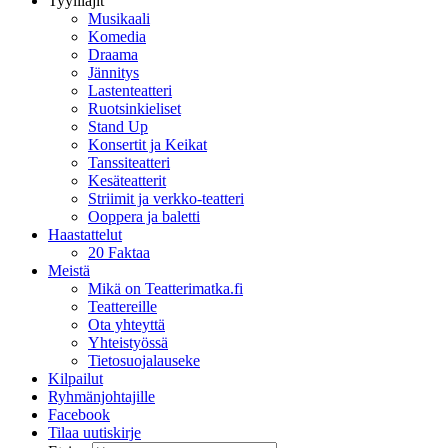
Tyylilajit
Musikaali
Komedia
Draama
Jännitys
Lastenteatteri
Ruotsinkieliset
Stand Up
Konsertit ja Keikat
Tanssiteatteri
Kesäteatterit
Striimit ja verkko-teatteri
Ooppera ja baletti
Haastattelut
20 Faktaa
Meistä
Mikä on Teatterimatka.fi
Teattereille
Ota yhteyttä
Yhteistyössä
Tietosuojalauseke
Kilpailut
Ryhmänjohtajille
Facebook
Tilaa uutiskirje