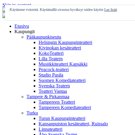
Skip to content
Käytämme evästeitä. Käyttämällä sivustoa hyväksyt niiden käytön
Lue lisää
Etusivu
Kaupungit
Pääkaupunkiseutu
Helsingin Kaupunginteatteri
Kivinokan kesäteatteri
KokoTeatteri
Lilla Teatern
Musiikkiteatteri Kapsäkki
Peacock-teatteri
Studio Pasila
Suomen Komediateatteri
Svenska Teatern
Teatteri Vantaa
Tampere & Pirkanmaa
Tampereen Teatteri
Tampereen Komediateatteri
Turku
Turun Kaupunginteatteri
Kansanpuiston kesäteatteri, Ruissalo
Linnateatteri
Åbo Svenska Teater