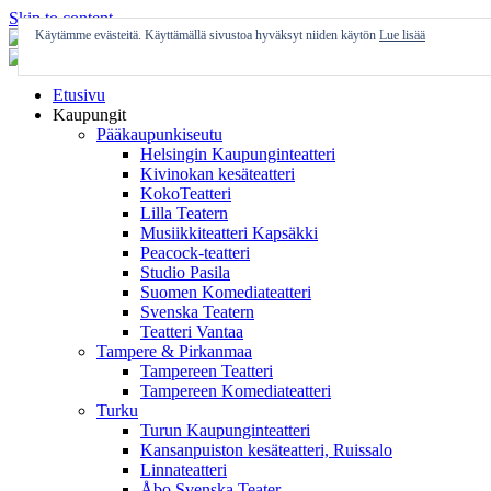
Skip to content
Käytämme evästeitä. Käyttämällä sivustoa hyväksyt niiden käytön
Lue lisää
Etusivu
Kaupungit
Pääkaupunkiseutu
Helsingin Kaupunginteatteri
Kivinokan kesäteatteri
KokoTeatteri
Lilla Teatern
Musiikkiteatteri Kapsäkki
Peacock-teatteri
Studio Pasila
Suomen Komediateatteri
Svenska Teatern
Teatteri Vantaa
Tampere & Pirkanmaa
Tampereen Teatteri
Tampereen Komediateatteri
Turku
Turun Kaupunginteatteri
Kansanpuiston kesäteatteri, Ruissalo
Linnateatteri
Åbo Svenska Teater