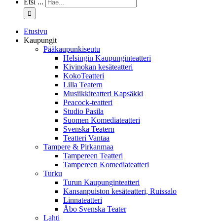
Etsi ...
Etusivu
Kaupungit
Pääkaupunkiseutu
Helsingin Kaupunginteatteri
Kivinokan kesäteatteri
KokoTeatteri
Lilla Teatern
Musiikkiteatteri Kapsäkki
Peacock-teatteri
Studio Pasila
Suomen Komediateatteri
Svenska Teatern
Teatteri Vantaa
Tampere & Pirkanmaa
Tampereen Teatteri
Tampereen Komediateatteri
Turku
Turun Kaupunginteatteri
Kansanpuiston kesäteatteri, Ruissalo
Linnateatteri
Åbo Svenska Teater
Lahti