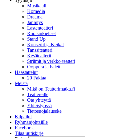
Tyylilajit
Musikaali
Komedia
Draama
Jännitys
Lastenteatteri
Ruotsinkieliset
Stand Up
Konsertit ja Keikat
Tanssiteatteri
Kesäteatterit
Striimit ja verkko-teatteri
Ooppera ja baletti
Haastattelut
20 Faktaa
Meistä
Mikä on Teatterimatka.fi
Teattereille
Ota yhteyttä
Yhteistyössä
Tietosuojalauseke
Kilpailut
Ryhmänjohtajille
Facebook
Tilaa uutiskirje