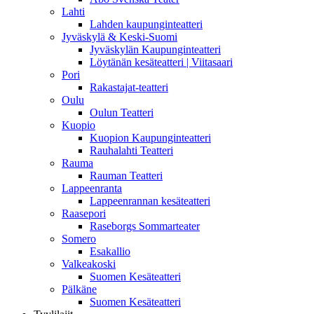
Lahti
Lahden kaupunginteatteri
Jyväskylä & Keski-Suomi
Jyväskylän Kaupunginteatteri
Löytänän kesäteatteri | Viitasaari
Pori
Rakastajat-teatteri
Oulu
Oulun Teatteri
Kuopio
Kuopion Kaupunginteatteri
Rauhalahti Teatteri
Rauma
Rauman Teatteri
Lappeenranta
Lappeenrannan kesäteatteri
Raasepori
Raseborgs Sommarteater
Somero
Esakallio
Valkeakoski
Suomen Kesäteatteri
Pälkäne
Suomen Kesäteatteri