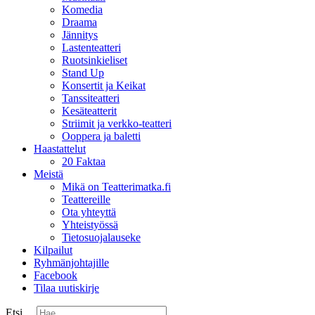
Komedia
Draama
Jännitys
Lastenteatteri
Ruotsinkieliset
Stand Up
Konsertit ja Keikat
Tanssiteatteri
Kesäteatterit
Striimit ja verkko-teatteri
Ooppera ja baletti
Haastattelut
20 Faktaa
Meistä
Mikä on Teatterimatka.fi
Teattereille
Ota yhteyttä
Yhteistyössä
Tietosuojalauseke
Kilpailut
Ryhmänjohtajille
Facebook
Tilaa uutiskirje
Etsi ...