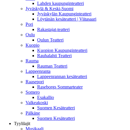
Lahden kaupunginteatteri
Jyväskylä & Keski-Suomi
Jyväskylän Kaupunginteatteri
Löytänän kesäteatteri | Viitasaari
Pori
Rakastajat-teatteri
Oulu
Oulun Teatteri
Kuopio
Kuopion Kaupunginteatteri
Rauhalahti Teatteri
Rauma
Rauman Teatteri
Lappeenranta
Lappeenrannan kesäteatteri
Raasepori
Raseborgs Sommarteater
Somero
Esakallio
Valkeakoski
Suomen Kesäteatteri
Pälkäne
Suomen Kesäteatteri
Tyylilajit
Musikaali