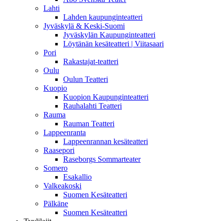
Lahti
Lahden kaupunginteatteri
Jyväskylä & Keski-Suomi
Jyväskylän Kaupunginteatteri
Löytänän kesäteatteri | Viitasaari
Pori
Rakastajat-teatteri
Oulu
Oulun Teatteri
Kuopio
Kuopion Kaupunginteatteri
Rauhalahti Teatteri
Rauma
Rauman Teatteri
Lappeenranta
Lappeenrannan kesäteatteri
Raasepori
Raseborgs Sommarteater
Somero
Esakallio
Valkeakoski
Suomen Kesäteatteri
Pälkäne
Suomen Kesäteatteri