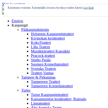
Skip to content
Käytämme evästeitä. Käyttämällä sivustoa hyväksyt niiden käytön
Lue lisää
Etusivu
Kaupungit
Pääkaupunkiseutu
Helsingin Kaupunginteatteri
Kivinokan kesäteatteri
KokoTeatteri
Lilla Teatern
Musiikkiteatteri Kapsäkki
Peacock-teatteri
Studio Pasila
Suomen Komediateatteri
Svenska Teatern
Teatteri Vantaa
Tampere & Pirkanmaa
Tampereen Teatteri
Tampereen Komediateatteri
Turku
Turun Kaupunginteatteri
Kansanpuiston kesäteatteri, Ruissalo
Linnateatteri
Åbo Svenska Teater