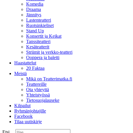
Komedia
Draama
Jännitys
Lastenteatteri
Ruotsinkieliset
Stand Up
Konsertit ja Keikat
Tanssiteatteri
Kesäteatterit
Striimit ja verkko-teatteri
Ooppera ja baletti
Haastattelut
20 Faktaa
Meistä
Mikä on Teatterimatka.fi
Teattereille
Ota yhteyttä
Yhteistyössä
Tietosuojalauseke
Kilpailut
Ryhmänjohtajille
Facebook
Tilaa uutiskirje
Etsi ...