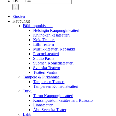
Etsi ...
Etusivu
Kaupungit
Pääkaupunkiseutu
Helsingin Kaupunginteatteri
Kivinokan kesäteatteri
KokoTeatteri
Lilla Teatern
Musiikkiteatteri Kapsäkki
Peacock-teatteri
Studio Pasila
Suomen Komediateatteri
Svenska Teatern
Teatteri Vantaa
Tampere & Pirkanmaa
Tampereen Teatteri
Tampereen Komediateatteri
Turku
Turun Kaupunginteatteri
Kansanpuiston kesäteatteri, Ruissalo
Linnateatteri
Åbo Svenska Teater
Lahti