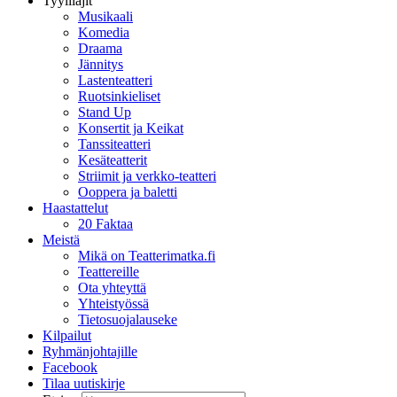
Tyylilajit
Musikaali
Komedia
Draama
Jännitys
Lastenteatteri
Ruotsinkieliset
Stand Up
Konsertit ja Keikat
Tanssiteatteri
Kesäteatterit
Striimit ja verkko-teatteri
Ooppera ja baletti
Haastattelut
20 Faktaa
Meistä
Mikä on Teatterimatka.fi
Teattereille
Ota yhteyttä
Yhteistyössä
Tietosuojalauseke
Kilpailut
Ryhmänjohtajille
Facebook
Tilaa uutiskirje