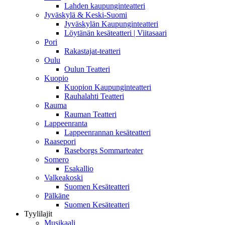
Lahden kaupunginteatteri
Jyväskylä & Keski-Suomi
Jyväskylän Kaupunginteatteri
Löytänän kesäteatteri | Viitasaari
Pori
Rakastajat-teatteri
Oulu
Oulun Teatteri
Kuopio
Kuopion Kaupunginteatteri
Rauhalahti Teatteri
Rauma
Rauman Teatteri
Lappeenranta
Lappeenrannan kesäteatteri
Raasepori
Raseborgs Sommarteater
Somero
Esakallio
Valkeakoski
Suomen Kesäteatteri
Pälkäne
Suomen Kesäteatteri
Tyylilajit
Musikaali