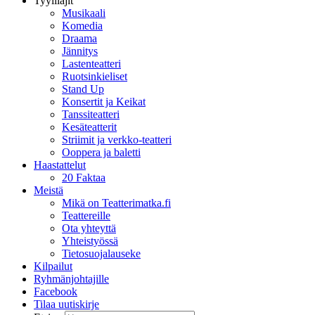
Tyylilajit
Musikaali
Komedia
Draama
Jännitys
Lastenteatteri
Ruotsinkieliset
Stand Up
Konsertit ja Keikat
Tanssiteatteri
Kesäteatterit
Striimit ja verkko-teatteri
Ooppera ja baletti
Haastattelut
20 Faktaa
Meistä
Mikä on Teatterimatka.fi
Teattereille
Ota yhteyttä
Yhteistyössä
Tietosuojalauseke
Kilpailut
Ryhmänjohtajille
Facebook
Tilaa uutiskirje