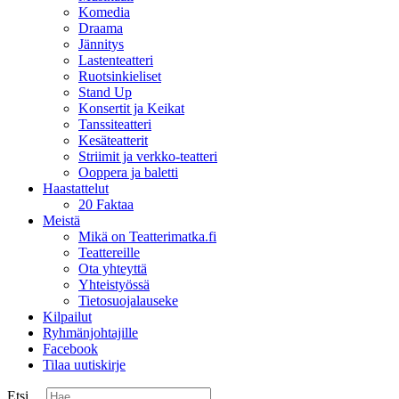
Komedia
Draama
Jännitys
Lastenteatteri
Ruotsinkieliset
Stand Up
Konsertit ja Keikat
Tanssiteatteri
Kesäteatterit
Striimit ja verkko-teatteri
Ooppera ja baletti
Haastattelut
20 Faktaa
Meistä
Mikä on Teatterimatka.fi
Teattereille
Ota yhteyttä
Yhteistyössä
Tietosuojalauseke
Kilpailut
Ryhmänjohtajille
Facebook
Tilaa uutiskirje
Etsi ...