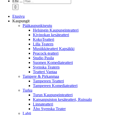
Etsi ...
Etusivu
Kaupungit
Pääkaupunkiseutu
Helsingin Kaupunginteatteri
Kivinokan kesäteatteri
KokoTeatteri
Lilla Teatern
Musiikkiteatteri Kapsäkki
Peacock-teatteri
Studio Pasila
Suomen Komediateatteri
Svenska Teatern
Teatteri Vantaa
Tampere & Pirkanmaa
Tampereen Teatteri
Tampereen Komediateatteri
Turku
Turun Kaupunginteatteri
Kansanpuiston kesäteatteri, Ruissalo
Linnateatteri
Åbo Svenska Teater
Lahti