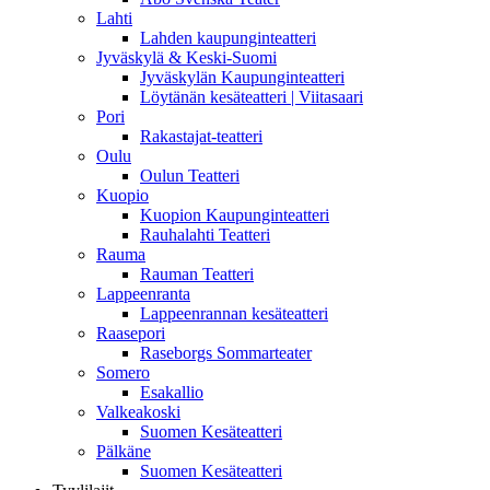
Lahti
Lahden kaupunginteatteri
Jyväskylä & Keski-Suomi
Jyväskylän Kaupunginteatteri
Löytänän kesäteatteri | Viitasaari
Pori
Rakastajat-teatteri
Oulu
Oulun Teatteri
Kuopio
Kuopion Kaupunginteatteri
Rauhalahti Teatteri
Rauma
Rauman Teatteri
Lappeenranta
Lappeenrannan kesäteatteri
Raasepori
Raseborgs Sommarteater
Somero
Esakallio
Valkeakoski
Suomen Kesäteatteri
Pälkäne
Suomen Kesäteatteri