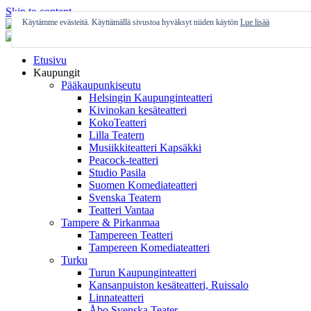
Skip to content
Käytämme evästeitä. Käyttämällä sivustoa hyväksyt niiden käytön
Lue lisää
Etusivu
Kaupungit
Pääkaupunkiseutu
Helsingin Kaupunginteatteri
Kivinokan kesäteatteri
KokoTeatteri
Lilla Teatern
Musiikkiteatteri Kapsäkki
Peacock-teatteri
Studio Pasila
Suomen Komediateatteri
Svenska Teatern
Teatteri Vantaa
Tampere & Pirkanmaa
Tampereen Teatteri
Tampereen Komediateatteri
Turku
Turun Kaupunginteatteri
Kansanpuiston kesäteatteri, Ruissalo
Linnateatteri
Åbo Svenska Teater