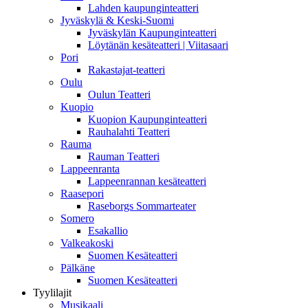
Lahden kaupunginteatteri
Jyväskylä & Keski-Suomi
Jyväskylän Kaupunginteatteri
Löytänän kesäteatteri | Viitasaari
Pori
Rakastajat-teatteri
Oulu
Oulun Teatteri
Kuopio
Kuopion Kaupunginteatteri
Rauhalahti Teatteri
Rauma
Rauman Teatteri
Lappeenranta
Lappeenrannan kesäteatteri
Raasepori
Raseborgs Sommarteater
Somero
Esakallio
Valkeakoski
Suomen Kesäteatteri
Pälkäne
Suomen Kesäteatteri
Tyylilajit
Musikaali