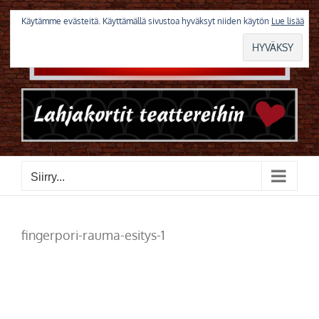
Skip
to
Käytämme evästeitä. Käyttämällä sivustoa hyväksyt niiden käytön
Lue lisää
content
Siirry...
fingerpori-rauma-esitys-1