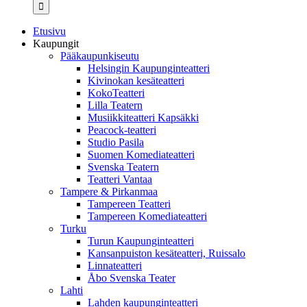
...
Etusivu
Kaupungit
Pääkaupunkiseutu
Helsingin Kaupunginteatteri
Kivinokan kesäteatteri
KokoTeatteri
Lilla Teatern
Musiikkiteatteri Kapsäkki
Peacock-teatteri
Studio Pasila
Suomen Komediateatteri
Svenska Teatern
Teatteri Vantaa
Tampere & Pirkanmaa
Tampereen Teatteri
Tampereen Komediateatteri
Turku
Turun Kaupunginteatteri
Kansanpuiston kesäteatteri, Ruissalo
Linnateatteri
Åbo Svenska Teater
Lahti
Lahden kaupunginteatteri