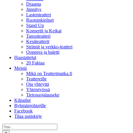
Draama
Jännitys
Lastenteatteri
Ruotsinkieliset
Stand Up
Konsertit ja Keikat
Tanssiteatteri
Kesäteatterit
Striimit ja verkko-teatteri
Ooppera ja baletti
Haastattelut
20 Faktaa
Meistä
Mikä on Teatterimatka.fi
Teattereille
Ota yhteyttä
Yhteistyössä
Tietosuojalauseke
Kilpailut
Ryhmänjohtajille
Facebook
Tilaa uutiskirje
Etsi
...