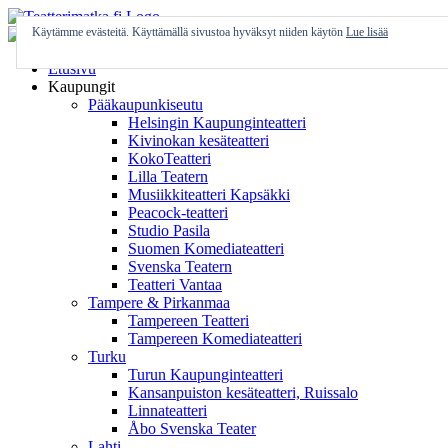
Skip
to
Käytämme evästeitä. Käyttämällä sivustoa hyväksyt niiden käytön
Lue lisää
content
Etusivu
Kaupungit
Pääkaupunkiseutu
Helsingin Kaupunginteatteri
Kivinokan kesäteatteri
KokoTeatteri
Lilla Teatern
Musiikkiteatteri Kapsäkki
Peacock-teatteri
Studio Pasila
Suomen Komediateatteri
Svenska Teatern
Teatteri Vantaa
Tampere & Pirkanmaa
Tampereen Teatteri
Tampereen Komediateatteri
Turku
Turun Kaupunginteatteri
Kansanpuiston kesäteatteri, Ruissalo
Linnateatteri
Åbo Svenska Teater
Lahti