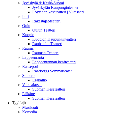
Jyväskylä & Keski-Suomi
Jyväskylän Kaupunginteatteri
Löytänän kesäteatteri | Viitasaari
Pori
Rakastajat-teatteri
Oulu
Oulun Teatteri
Kuopio
Kuopion Kaupunginteatteri
Rauhalahti Teatteri
Rauma
Rauman Teatteri
Lappeenranta
Lappeenrannan kesäteatteri
Raasepori
Raseborgs Sommarteater
Somero
Esakallio
Valkeakoski
Suomen Kesäteatteri
Pälkäne
Suomen Kesäteatteri
Tyylilajit
Musikaali
Komedia