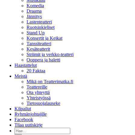
Musikaali
Komedia
Draama
Jännitys
Lastenteatteri
Ruotsinkieliset
Stand Up
Konsertit ja Keikat
Tanssiteatteri
Kesäteatterit
Striimit ja verkko-teatteri
Ooppera ja baletti
Haastattelut
20 Faktaa
Meistä
Mikä on Teatterimatka.fi
Teattereille
Ota yhteyttä
Yhteistyössä
Tietosuojalauseke
Kilpailut
Ryhmänjohtajille
Facebook
Tilaa uutiskirje
Etsi