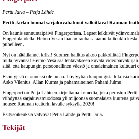
Pertti Jarla – Petja Lähde
Pertti Jarlan luomat sarjakuvahahmot valloittavat Rauman teatt
On kaunis sunnuntaipäivä Fingerporissa. Lapset leikkivät ydinvoimalan
Fingerinlahdella. Heimo Vesan ihanan rauhaisa aamu kuitenkin keskey
puheilleen.
Nyt on hätätilanne, kriisi! Suomen hallitus aikoo pakkoliittää Finger
millä hyvänsä! Heimo Vesa saa tehtäväkseen kuvata videopäiväkirjan Fi
siitä, että kaupungin persoonallinen väestö ja omaleimainen kulttuuri o
Esiintyjistä ei onneksi ole pulaa. Löytyyhän kaupungista lukuisia kari
Asko Vilenius, Allan Kurma ja pahamaineinen Pahani Julmu.
Fingerpori on Petja Lähteen kirjoittama komedia, joka perustuu Pertti J
viihdyttää sarjakuvamuodossa yli miljoonaa suomalaista kuutena päiv
nousee Rauman teatterin lavalle syksyllä 2020!
Esitysoikeuksia valvovat Petja Lähde ja Pertti Jarla.
Tekijät