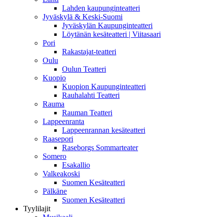
Lahden kaupunginteatteri
Jyväskylä & Keski-Suomi
Jyväskylän Kaupunginteatteri
Löytänän kesäteatteri | Viitasaari
Pori
Rakastajat-teatteri
Oulu
Oulun Teatteri
Kuopio
Kuopion Kaupunginteatteri
Rauhalahti Teatteri
Rauma
Rauman Teatteri
Lappeenranta
Lappeenrannan kesäteatteri
Raasepori
Raseborgs Sommarteater
Somero
Esakallio
Valkeakoski
Suomen Kesäteatteri
Pälkäne
Suomen Kesäteatteri
Tyylilajit