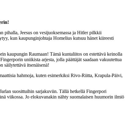
erin!
 pihalla, Jeesus on vesijuoksemassa ja Hitler pilkkii
tyy, kun kaupunginjohtaja Homelius kutsuu hänet kiireesti
porin kaupungin Raumaan! Tämä kuntaliitos on estettävä keinolla
ngerporin uniikista arjesta, jolla päättäjät saadaan vakuutettua
n säilytettävä itsenäisenä!
maattisia hahmoja, kuten esimerkiksi Rivo-Riitta, Krapula-Päivi,
arlan suosittuihin sarjakuviin. Tällä hetkellä Fingerpori
änä viikossa. Jo elokuvanakin nähty suomalaisen huumorin ilmiö