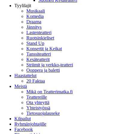
Suomen Kesäteatteri
Tyylilajit
Musikaali
Komedia
Draama
Jännitys
Lastenteatteri
Ruotsinkieliset
Stand Up
Konsertit ja Keikat
Tanssiteatteri
Kesäteatterit
Striimit ja verkko-teatteri
Ooppera ja baletti
Haastattelut
20 Faktaa
Meistä
Mikä on Teatterimatka.fi
Teattereille
Ota yhteyttä
Yhteistyössä
Tietosuojalauseke
Kilpailut
Ryhmänjohtajille
Facebook