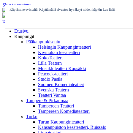
Skip to content
Käytämme evästeitä. Käyttämällä sivustoa hyväksyt niiden käytön
Lue lisää
Etusivu
Kaupungit
Pääkaupunkiseutu
Helsingin Kaupunginteatteri
Kivinokan kesäteatteri
KokoTeatteri
Lilla Teatern
Musiikkiteatteri Kapsäkki
Peacock-teatteri
Studio Pasila
Suomen Komediateatteri
Svenska Teatern
Teatteri Vantaa
Tampere & Pirkanmaa
Tampereen Teatteri
Tampereen Komediateatteri
Turku
Turun Kaupunginteatteri
Kansanpuiston kesäteatteri, Ruissalo
Linnateatteri