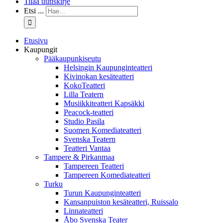
Tilaa uutiskirje
Etsi ...
Etusivu
Kaupungit
Pääkaupunkiseutu
Helsingin Kaupunginteatteri
Kivinokan kesäteatteri
KokoTeatteri
Lilla Teatern
Musiikkiteatteri Kapsäkki
Peacock-teatteri
Studio Pasila
Suomen Komediateatteri
Svenska Teatern
Teatteri Vantaa
Tampere & Pirkanmaa
Tampereen Teatteri
Tampereen Komediateatteri
Turku
Turun Kaupunginteatteri
Kansanpuiston kesäteatteri, Ruissalo
Linnateatteri
Åbo Svenska Teater