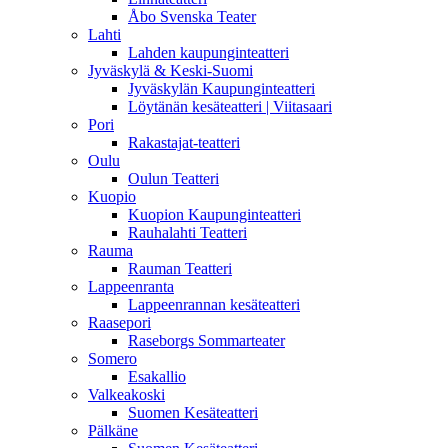
Åbo Svenska Teater
Lahti
Lahden kaupunginteatteri
Jyväskylä & Keski-Suomi
Jyväskylän Kaupunginteatteri
Löytänän kesäteatteri | Viitasaari
Pori
Rakastajat-teatteri
Oulu
Oulun Teatteri
Kuopio
Kuopion Kaupunginteatteri
Rauhalahti Teatteri
Rauma
Rauman Teatteri
Lappeenranta
Lappeenrannan kesäteatteri
Raasepori
Raseborgs Sommarteater
Somero
Esakallio
Valkeakoski
Suomen Kesäteatteri
Pälkäne