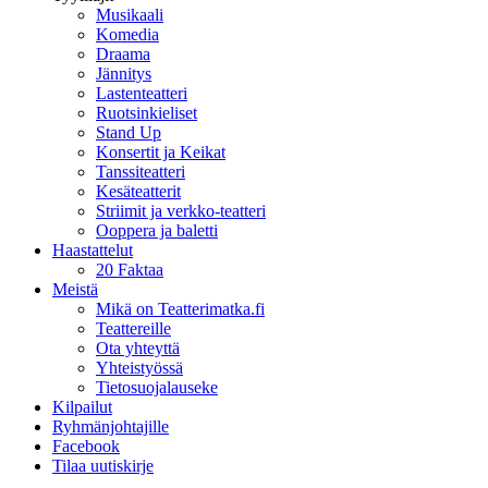
Musikaali
Komedia
Draama
Jännitys
Lastenteatteri
Ruotsinkieliset
Stand Up
Konsertit ja Keikat
Tanssiteatteri
Kesäteatterit
Striimit ja verkko-teatteri
Ooppera ja baletti
Haastattelut
20 Faktaa
Meistä
Mikä on Teatterimatka.fi
Teattereille
Ota yhteyttä
Yhteistyössä
Tietosuojalauseke
Kilpailut
Ryhmänjohtajille
Facebook
Tilaa uutiskirje