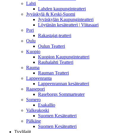
Lahti
Lahden kaupunginteatteri
Jyväskylä & Keski-Suomi
Jyväskylän Kaupunginteatteri
Löytänän kesäteatteri | Viitasaari
Pori
Rakastajat-teatteri
Oulu
Oulun Teatteri
Kuopio
Kuopion Kaupunginteatteri
Rauhalahti Teatteri
Rauma
Rauman Teatteri
Lappeenranta
Lappeenrannan kesäteatteri
Raasepori
Raseborgs Sommarteater
Somero
Esakallio
Valkeakoski
Suomen Kesäteatteri
Pälkäne
Suomen Kesäteatteri
Tyylilajit