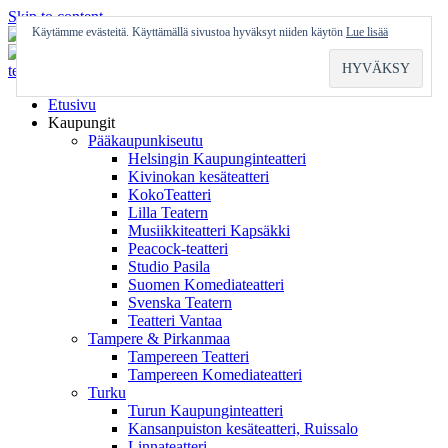
Skip to content
Käytämme evästeitä. Käyttämällä sivustoa hyväksyt niiden käytön
Lue lisää
Etusivu
Kaupungit
Pääkaupunkiseutu
Helsingin Kaupunginteatteri
Kivinokan kesäteatteri
KokoTeatteri
Lilla Teatern
Musiikkiteatteri Kapsäkki
Peacock-teatteri
Studio Pasila
Suomen Komediateatteri
Svenska Teatern
Teatteri Vantaa
Tampere & Pirkanmaa
Tampereen Teatteri
Tampereen Komediateatteri
Turku
Turun Kaupunginteatteri
Kansanpuiston kesäteatteri, Ruissalo
Linnateatteri