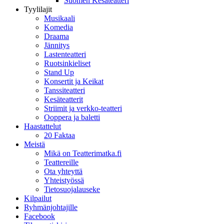
Suomen Kesäteatteri
Tyylilajit
Musikaali
Komedia
Draama
Jännitys
Lastenteatteri
Ruotsinkieliset
Stand Up
Konsertit ja Keikat
Tanssiteatteri
Kesäteatterit
Striimit ja verkko-teatteri
Ooppera ja baletti
Haastattelut
20 Faktaa
Meistä
Mikä on Teatterimatka.fi
Teattereille
Ota yhteyttä
Yhteistyössä
Tietosuojalauseke
Kilpailut
Ryhmänjohtajille
Facebook