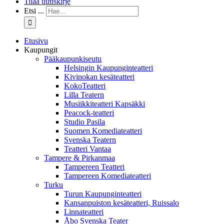
Tilaa uutiskirje
Etsi ...
Etusivu
Kaupungit
Pääkaupunkiseutu
Helsingin Kaupunginteatteri
Kivinokan kesäteatteri
KokoTeatteri
Lilla Teatern
Musiikkiteatteri Kapsäkki
Peacock-teatteri
Studio Pasila
Suomen Komediateatteri
Svenska Teatern
Teatteri Vantaa
Tampere & Pirkanmaa
Tampereen Teatteri
Tampereen Komediateatteri
Turku
Turun Kaupunginteatteri
Kansanpuiston kesäteatteri, Ruissalo
Linnateatteri
Åbo Svenska Teater