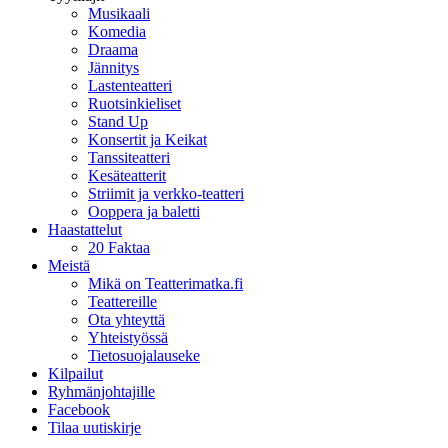
Musikaali
Komedia
Draama
Jännitys
Lastenteatteri
Ruotsinkieliset
Stand Up
Konsertit ja Keikat
Tanssiteatteri
Kesäteatterit
Striimit ja verkko-teatteri
Ooppera ja baletti
Haastattelut
20 Faktaa
Meistä
Mikä on Teatterimatka.fi
Teattereille
Ota yhteyttä
Yhteistyössä
Tietosuojalauseke
Kilpailut
Ryhmänjohtajille
Facebook
Tilaa uutiskirje