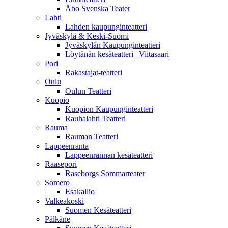
Åbo Svenska Teater
Lahti
Lahden kaupunginteatteri
Jyväskylä & Keski-Suomi
Jyväskylän Kaupunginteatteri
Löytänän kesäteatteri | Viitasaari
Pori
Rakastajat-teatteri
Oulu
Oulun Teatteri
Kuopio
Kuopion Kaupunginteatteri
Rauhalahti Teatteri
Rauma
Rauman Teatteri
Lappeenranta
Lappeenrannan kesäteatteri
Raasepori
Raseborgs Sommarteater
Somero
Esakallio
Valkeakoski
Suomen Kesäteatteri
Pälkäne