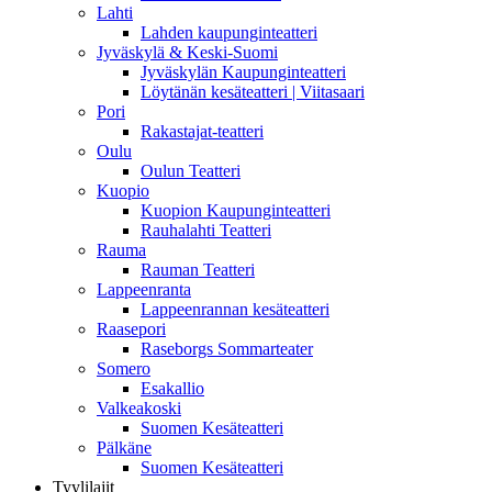
Lahti
Lahden kaupunginteatteri
Jyväskylä & Keski-Suomi
Jyväskylän Kaupunginteatteri
Löytänän kesäteatteri | Viitasaari
Pori
Rakastajat-teatteri
Oulu
Oulun Teatteri
Kuopio
Kuopion Kaupunginteatteri
Rauhalahti Teatteri
Rauma
Rauman Teatteri
Lappeenranta
Lappeenrannan kesäteatteri
Raasepori
Raseborgs Sommarteater
Somero
Esakallio
Valkeakoski
Suomen Kesäteatteri
Pälkäne
Suomen Kesäteatteri
Tyylilajit