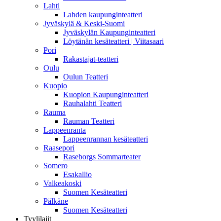
Lahti
Lahden kaupunginteatteri
Jyväskylä & Keski-Suomi
Jyväskylän Kaupunginteatteri
Löytänän kesäteatteri | Viitasaari
Pori
Rakastajat-teatteri
Oulu
Oulun Teatteri
Kuopio
Kuopion Kaupunginteatteri
Rauhalahti Teatteri
Rauma
Rauman Teatteri
Lappeenranta
Lappeenrannan kesäteatteri
Raasepori
Raseborgs Sommarteater
Somero
Esakallio
Valkeakoski
Suomen Kesäteatteri
Pälkäne
Suomen Kesäteatteri
Tyylilajit