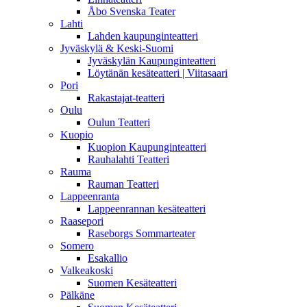
Åbo Svenska Teater
Lahti
Lahden kaupunginteatteri
Jyväskylä & Keski-Suomi
Jyväskylän Kaupunginteatteri
Löytänän kesäteatteri | Viitasaari
Pori
Rakastajat-teatteri
Oulu
Oulun Teatteri
Kuopio
Kuopion Kaupunginteatteri
Rauhalahti Teatteri
Rauma
Rauman Teatteri
Lappeenranta
Lappeenrannan kesäteatteri
Raasepori
Raseborgs Sommarteater
Somero
Esakallio
Valkeakoski
Suomen Kesäteatteri
Pälkäne