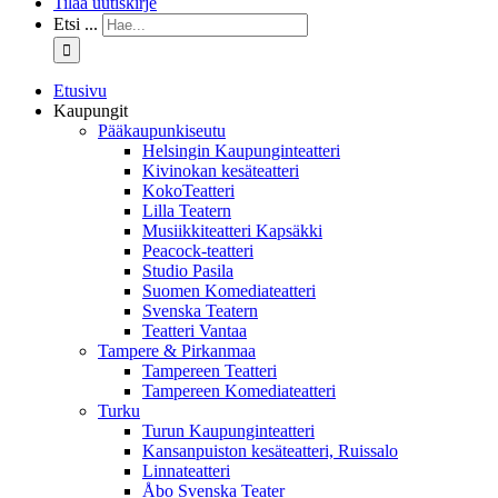
Tilaa uutiskirje
Etsi ...
Etusivu
Kaupungit
Pääkaupunkiseutu
Helsingin Kaupunginteatteri
Kivinokan kesäteatteri
KokoTeatteri
Lilla Teatern
Musiikkiteatteri Kapsäkki
Peacock-teatteri
Studio Pasila
Suomen Komediateatteri
Svenska Teatern
Teatteri Vantaa
Tampere & Pirkanmaa
Tampereen Teatteri
Tampereen Komediateatteri
Turku
Turun Kaupunginteatteri
Kansanpuiston kesäteatteri, Ruissalo
Linnateatteri
Åbo Svenska Teater