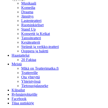
Musikaali
Komedia
Draama
Jännitys
Lastenteatteri
Ruotsinkieliset
Stand Up
Konsertit ja Keikat
Tanssiteatteri
Kesäteatterit
Striimit ja verkko-teatteri
Ooppera ja baletti
Haastattelut
20 Faktaa
Meistä
Mikä on Teatterimatka.fi
Teattereille
Ota yhteyttä
Yhteistyössä
Tietosuojalauseke
Kilpailut
Ryhmänjohtajille
Facebook
Tilaa uutiskirje