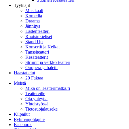
Suomen Kesäteatteri
Tyylilajit
Musikaali
Komedia
Draama
Jännitys
Lastenteatteri
Ruotsinkieliset
Stand Up
Konsertit ja Keikat
Tanssiteatteri
Kesäteatterit
Striimit ja verkko-teatteri
Ooppera ja baletti
Haastattelut
20 Faktaa
Meistä
Mikä on Teatterimatka.fi
Teattereille
Ota yhteyttä
Yhteistyössä
Tietosuojalauseke
Kilpailut
Ryhmänjohtajille
Facebook