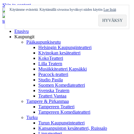
Skip to content
Käytämme evästeitä. Käyttämällä sivustoa hyväksyt niiden käytön
Lue lisää
Etusivu
Kaupungit
Pääkaupunkiseutu
Helsingin Kaupunginteatteri
Kivinokan kesäteatteri
KokoTeatteri
Lilla Teatern
Musiikkiteatteri Kapsäkki
Peacock-teatteri
Studio Pasila
Suomen Komediateatteri
Svenska Teatern
Teatteri Vantaa
Tampere & Pirkanmaa
Tampereen Teatteri
Tampereen Komediateatteri
Turku
Turun Kaupunginteatteri
Kansanpuiston kesäteatteri, Ruissalo
Linnateatteri