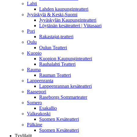
Lahti
Lahden kaupunginteatteri
Jyväskylä & Keski-Suomi
Jyväskylän Kaupunginteatteri
Löytänän kesäteatteri | Viitasaari
Pori
Rakastajat-teatteri
Oulu
Oulun Teatteri
Kuopio
Kuopion Kaupunginteatteri
Rauhalahti Teatteri
Rauma
Rauman Teatteri
Lappeenranta
Lappeenrannan kesäteatteri
Raasepori
Raseborgs Sommarteater
Somero
Esakallio
Valkeakoski
Suomen Kesäteatteri
Pälkäne
Suomen Kesäteatteri
Tyylilajit