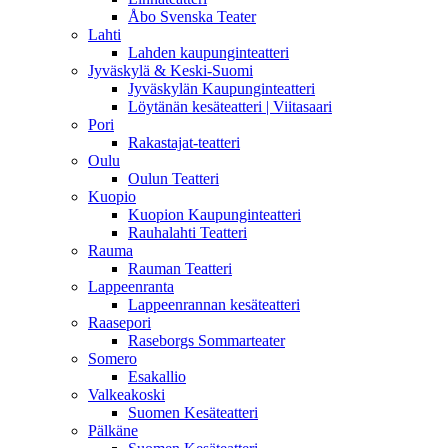
Åbo Svenska Teater
Lahti
Lahden kaupunginteatteri
Jyväskylä & Keski-Suomi
Jyväskylän Kaupunginteatteri
Löytänän kesäteatteri | Viitasaari
Pori
Rakastajat-teatteri
Oulu
Oulun Teatteri
Kuopio
Kuopion Kaupunginteatteri
Rauhalahti Teatteri
Rauma
Rauman Teatteri
Lappeenranta
Lappeenrannan kesäteatteri
Raasepori
Raseborgs Sommarteater
Somero
Esakallio
Valkeakoski
Suomen Kesäteatteri
Pälkäne