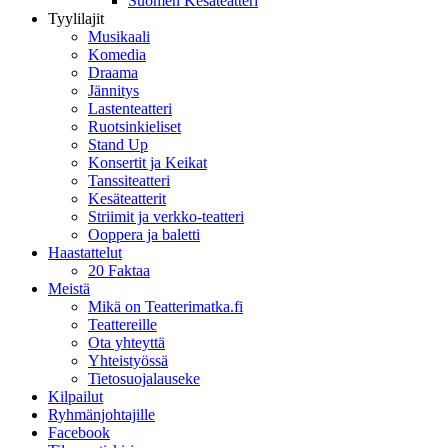
Suomen Kesäteatteri
Tyylilajit
Musikaali
Komedia
Draama
Jännitys
Lastenteatteri
Ruotsinkieliset
Stand Up
Konsertit ja Keikat
Tanssiteatteri
Kesäteatterit
Striimit ja verkko-teatteri
Ooppera ja baletti
Haastattelut
20 Faktaa
Meistä
Mikä on Teatterimatka.fi
Teattereille
Ota yhteyttä
Yhteistyössä
Tietosuojalauseke
Kilpailut
Ryhmänjohtajille
Facebook