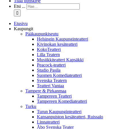
Tilaa uutiskirje
Etsi ...
Etusivu
Kaupungit
Pääkaupunkiseutu
Helsingin Kaupunginteatteri
Kivinokan kesäteatteri
KokoTeatteri
Lilla Teatern
Musiikkiteatteri Kapsäkki
Peacock-teatteri
Studio Pasila
Suomen Komediateatteri
Svenska Teatern
Teatteri Vantaa
Tampere & Pirkanmaa
Tampereen Teatteri
Tampereen Komediateatteri
Turku
Turun Kaupunginteatteri
Kansanpuiston kesäteatteri, Ruissalo
Linnateatteri
Åbo Svenska Teater