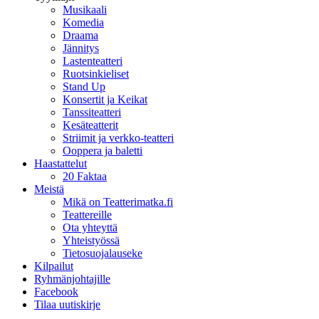
Musikaali
Komedia
Draama
Jännitys
Lastenteatteri
Ruotsinkieliset
Stand Up
Konsertit ja Keikat
Tanssiteatteri
Kesäteatterit
Striimit ja verkko-teatteri
Ooppera ja baletti
Haastattelut
20 Faktaa
Meistä
Mikä on Teatterimatka.fi
Teattereille
Ota yhteyttä
Yhteistyössä
Tietosuojalauseke
Kilpailut
Ryhmänjohtajille
Facebook
Tilaa uutiskirje