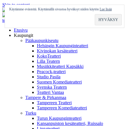
Skip to content
Käytämme evästeitä. Käyttämällä sivustoa hyväksyt niiden käytön
Lue lisää
Etusivu
Kaupungit
Pääkaupunkiseutu
Helsingin Kaupunginteatteri
Kivinokan kesäteatteri
KokoTeatteri
Lilla Teatern
Musiikkiteatteri Kapsäkki
Peacock-teatteri
Studio Pasila
Suomen Komediateatteri
Svenska Teatern
Teatteri Vantaa
Tampere & Pirkanmaa
Tampereen Teatteri
Tampereen Komediateatteri
Turku
Turun Kaupunginteatteri
Kansanpuiston kesäteatteri, Ruissalo
Linnateatteri