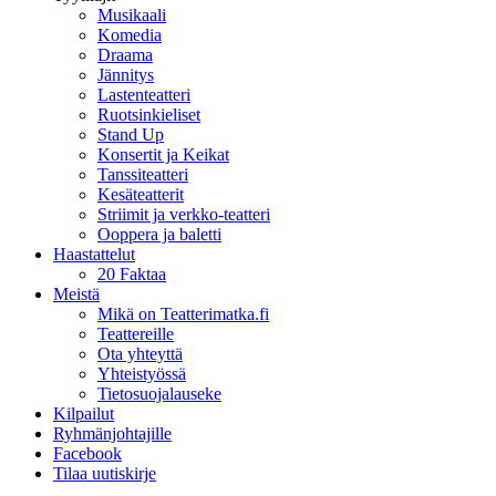
Musikaali
Komedia
Draama
Jännitys
Lastenteatteri
Ruotsinkieliset
Stand Up
Konsertit ja Keikat
Tanssiteatteri
Kesäteatterit
Striimit ja verkko-teatteri
Ooppera ja baletti
Haastattelut
20 Faktaa
Meistä
Mikä on Teatterimatka.fi
Teattereille
Ota yhteyttä
Yhteistyössä
Tietosuojalauseke
Kilpailut
Ryhmänjohtajille
Facebook
Tilaa uutiskirje