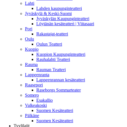
Lahti
Lahden kaupunginteatteri
Jyväskylä & Keski-Suomi
Jyväskylän Kaupunginteatteri
Löytänän kesäteatteri | Viitasaari
Pori
Rakastajat-teatteri
Oulu
Oulun Teatteri
Kuopio
Kuopion Kaupunginteatteri
Rauhalahti Teatteri
Rauma
Rauman Teatteri
Lappeenranta
Lappeenrannan kesäteatteri
Raasepori
Raseborgs Sommarteater
Somero
Esakallio
Valkeakoski
Suomen Kesäteatteri
Pälkäne
Suomen Kesäteatteri
Tyylilajit