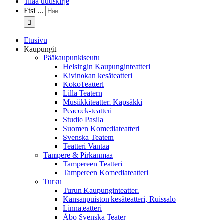
Tilaa uutiskirje
Etsi ...
Etusivu
Kaupungit
Pääkaupunkiseutu
Helsingin Kaupunginteatteri
Kivinokan kesäteatteri
KokoTeatteri
Lilla Teatern
Musiikkiteatteri Kapsäkki
Peacock-teatteri
Studio Pasila
Suomen Komediateatteri
Svenska Teatern
Teatteri Vantaa
Tampere & Pirkanmaa
Tampereen Teatteri
Tampereen Komediateatteri
Turku
Turun Kaupunginteatteri
Kansanpuiston kesäteatteri, Ruissalo
Linnateatteri
Åbo Svenska Teater