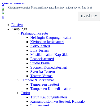
Skip to content
Käytämme evästeitä. Käyttämällä sivustoa hyväksyt niiden käytön
Lue lisää
Etusivu
Kaupungit
Pääkaupunkiseutu
Helsingin Kaupunginteatteri
Kivinokan kesäteatteri
KokoTeatteri
Lilla Teatern
Musiikkiteatteri Kapsäkki
Peacock-teatteri
Studio Pasila
Suomen Komediateatteri
Svenska Teatern
Teatteri Vantaa
Tampere & Pirkanmaa
Tampereen Teatteri
Tampereen Komediateatteri
Turku
Turun Kaupunginteatteri
Kansanpuiston kesäteatteri, Ruissalo
Linnateatteri