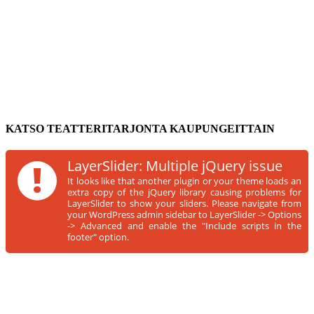
KATSO TEATTERITARJONTA KAUPUNGEITTAIN
!
LayerSlider: Multiple jQuery issue
It looks like that another plugin or your theme loads an
extra copy of the jQuery library causing problems for
LayerSlider to show your sliders. Please navigate from
your WordPress admin sidebar to LayerSlider -> Options
-> Advanced and enable the "Include scripts in the
footer" option.