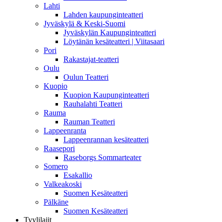
Lahti
Lahden kaupunginteatteri
Jyväskylä & Keski-Suomi
Jyväskylän Kaupunginteatteri
Löytänän kesäteatteri | Viitasaari
Pori
Rakastajat-teatteri
Oulu
Oulun Teatteri
Kuopio
Kuopion Kaupunginteatteri
Rauhalahti Teatteri
Rauma
Rauman Teatteri
Lappeenranta
Lappeenrannan kesäteatteri
Raasepori
Raseborgs Sommarteater
Somero
Esakallio
Valkeakoski
Suomen Kesäteatteri
Pälkäne
Suomen Kesäteatteri
Tyylilajit