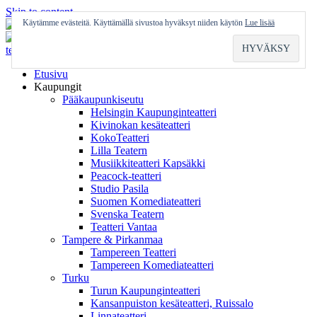
Skip to content
Käytämme evästeitä. Käyttämällä sivustoa hyväksyt niiden käytön
Lue lisää
Etusivu
Kaupungit
Pääkaupunkiseutu
Helsingin Kaupunginteatteri
Kivinokan kesäteatteri
KokoTeatteri
Lilla Teatern
Musiikkiteatteri Kapsäkki
Peacock-teatteri
Studio Pasila
Suomen Komediateatteri
Svenska Teatern
Teatteri Vantaa
Tampere & Pirkanmaa
Tampereen Teatteri
Tampereen Komediateatteri
Turku
Turun Kaupunginteatteri
Kansanpuiston kesäteatteri, Ruissalo
Linnateatteri