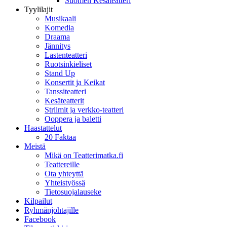
Suomen Kesäteatteri
Tyylilajit
Musikaali
Komedia
Draama
Jännitys
Lastenteatteri
Ruotsinkieliset
Stand Up
Konsertit ja Keikat
Tanssiteatteri
Kesäteatterit
Striimit ja verkko-teatteri
Ooppera ja baletti
Haastattelut
20 Faktaa
Meistä
Mikä on Teatterimatka.fi
Teattereille
Ota yhteyttä
Yhteistyössä
Tietosuojalauseke
Kilpailut
Ryhmänjohtajille
Facebook