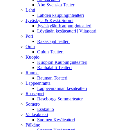
Åbo Svenska Teater
Lahti
Lahden kaupunginteatteri
Jyväskylä & Keski-Suomi
Jyväskylän Kaupunginteatteri
Löytänän kesäteatteri | Viitasaari
Pori
Rakastajat-teatteri
Oulu
Oulun Teatteri
Kuopio
Kuopion Kaupunginteatteri
Rauhalahti Teatteri
Rauma
Rauman Teatteri
Lappeenranta
Lappeenrannan kesäteatteri
Raasepori
Raseborgs Sommarteater
Somero
Esakallio
Valkeakoski
Suomen Kesäteatteri
Pälkäne