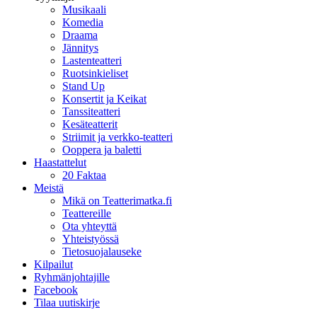
Musikaali
Komedia
Draama
Jännitys
Lastenteatteri
Ruotsinkieliset
Stand Up
Konsertit ja Keikat
Tanssiteatteri
Kesäteatterit
Striimit ja verkko-teatteri
Ooppera ja baletti
Haastattelut
20 Faktaa
Meistä
Mikä on Teatterimatka.fi
Teattereille
Ota yhteyttä
Yhteistyössä
Tietosuojalauseke
Kilpailut
Ryhmänjohtajille
Facebook
Tilaa uutiskirje