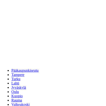
Pääkaupunkiseutu
Tampere
Turku
Lahti
Jyväskylä
Oulu
Kuopio
Rauma
Valkeakoski