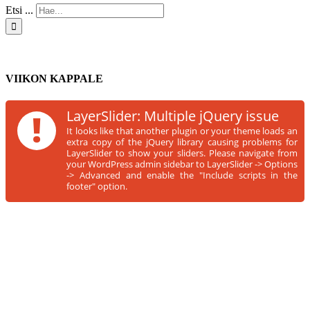
Etsi ...
VIIKON KAPPALE
!
LayerSlider: Multiple jQuery issue
It looks like that another plugin or your theme loads an
extra copy of the jQuery library causing problems for
LayerSlider to show your sliders. Please navigate from
your WordPress admin sidebar to LayerSlider -> Options
-> Advanced and enable the "Include scripts in the
footer" option.