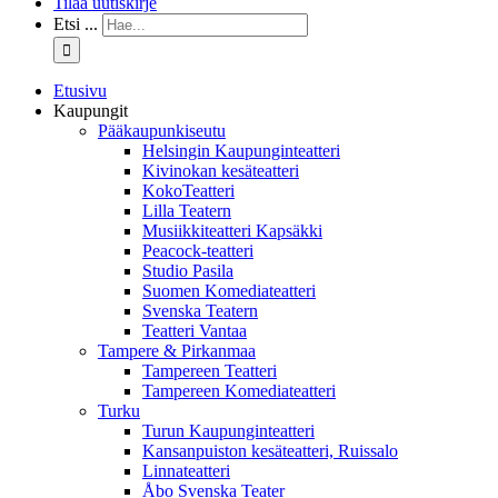
Tilaa uutiskirje
Etsi ...
Etusivu
Kaupungit
Pääkaupunkiseutu
Helsingin Kaupunginteatteri
Kivinokan kesäteatteri
KokoTeatteri
Lilla Teatern
Musiikkiteatteri Kapsäkki
Peacock-teatteri
Studio Pasila
Suomen Komediateatteri
Svenska Teatern
Teatteri Vantaa
Tampere & Pirkanmaa
Tampereen Teatteri
Tampereen Komediateatteri
Turku
Turun Kaupunginteatteri
Kansanpuiston kesäteatteri, Ruissalo
Linnateatteri
Åbo Svenska Teater