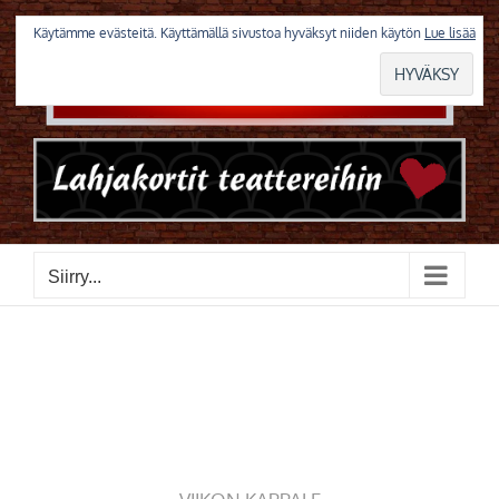
Skip
to
Käytämme evästeitä. Käyttämällä sivustoa hyväksyt niiden käytön
Lue lisää
content
Siirry...