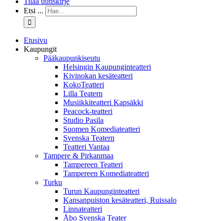
Tilaa uutiskirje
Etsi ...
Etusivu
Kaupungit
Pääkaupunkiseutu
Helsingin Kaupunginteatteri
Kivinokan kesäteatteri
KokoTeatteri
Lilla Teatern
Musiikkiteatteri Kapsäkki
Peacock-teatteri
Studio Pasila
Suomen Komediateatteri
Svenska Teatern
Teatteri Vantaa
Tampere & Pirkanmaa
Tampereen Teatteri
Tampereen Komediateatteri
Turku
Turun Kaupunginteatteri
Kansanpuiston kesäteatteri, Ruissalo
Linnateatteri
Åbo Svenska Teater