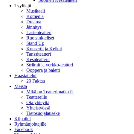
Suomen Kesäteatteri
Tyylilajit
Musikaali
Komedia
Draama
Jännitys
Lastenteatteri
Ruotsinkieliset
Stand Up
Konsertit ja Keikat
Tanssiteatteri
Kesäteatterit
Striimit ja verkko-teatteri
Ooppera ja baletti
Haastattelut
20 Faktaa
Meistä
Mikä on Teatterimatka.fi
Teattereille
Ota yhteyttä
Yhteistyössä
Tietosuojalauseke
Kilpailut
Ryhmänjohtajille
Facebook