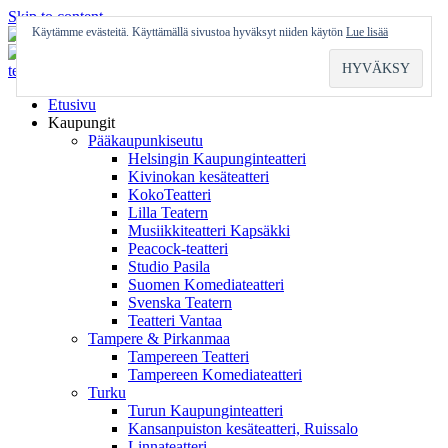
Skip to content
Käytämme evästeitä. Käyttämällä sivustoa hyväksyt niiden käytön
Lue lisää
Etusivu
Kaupungit
Pääkaupunkiseutu
Helsingin Kaupunginteatteri
Kivinokan kesäteatteri
KokoTeatteri
Lilla Teatern
Musiikkiteatteri Kapsäkki
Peacock-teatteri
Studio Pasila
Suomen Komediateatteri
Svenska Teatern
Teatteri Vantaa
Tampere & Pirkanmaa
Tampereen Teatteri
Tampereen Komediateatteri
Turku
Turun Kaupunginteatteri
Kansanpuiston kesäteatteri, Ruissalo
Linnateatteri