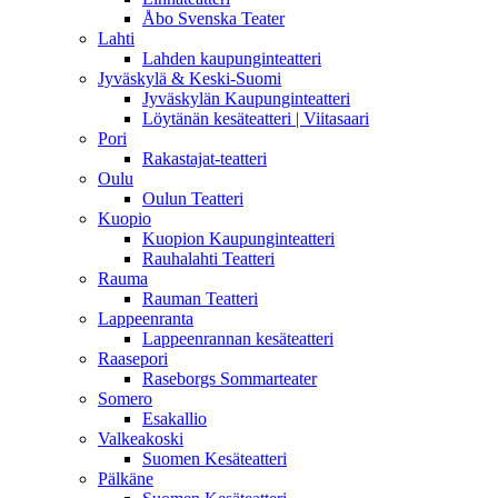
Åbo Svenska Teater
Lahti
Lahden kaupunginteatteri
Jyväskylä & Keski-Suomi
Jyväskylän Kaupunginteatteri
Löytänän kesäteatteri | Viitasaari
Pori
Rakastajat-teatteri
Oulu
Oulun Teatteri
Kuopio
Kuopion Kaupunginteatteri
Rauhalahti Teatteri
Rauma
Rauman Teatteri
Lappeenranta
Lappeenrannan kesäteatteri
Raasepori
Raseborgs Sommarteater
Somero
Esakallio
Valkeakoski
Suomen Kesäteatteri
Pälkäne