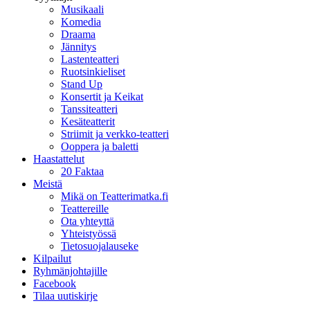
Musikaali
Komedia
Draama
Jännitys
Lastenteatteri
Ruotsinkieliset
Stand Up
Konsertit ja Keikat
Tanssiteatteri
Kesäteatterit
Striimit ja verkko-teatteri
Ooppera ja baletti
Haastattelut
20 Faktaa
Meistä
Mikä on Teatterimatka.fi
Teattereille
Ota yhteyttä
Yhteistyössä
Tietosuojalauseke
Kilpailut
Ryhmänjohtajille
Facebook
Tilaa uutiskirje