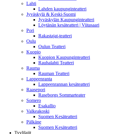
Lahti
Lahden kaupunginteatteri
Jyväskylä & Keski-Suomi
Jyväskylän Kaupunginteatteri
Löytänän kesäteatteri | Viitasaari
Pori
Rakastajat-teatteri
Oulu
Oulun Teatteri
Kuopio
Kuopion Kaupunginteatteri
Rauhalahti Teatteri
Rauma
Rauman Teatteri
Lappeenranta
Lappeenrannan kesäteatteri
Raasepori
Raseborgs Sommarteater
Somero
Esakallio
Valkeakoski
Suomen Kesäteatteri
Pälkäne
Suomen Kesäteatteri
Tyylilajit