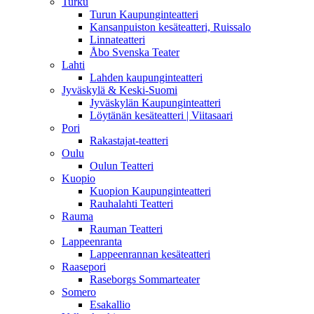
Turku
Turun Kaupunginteatteri
Kansanpuiston kesäteatteri, Ruissalo
Linnateatteri
Åbo Svenska Teater
Lahti
Lahden kaupunginteatteri
Jyväskylä & Keski-Suomi
Jyväskylän Kaupunginteatteri
Löytänän kesäteatteri | Viitasaari
Pori
Rakastajat-teatteri
Oulu
Oulun Teatteri
Kuopio
Kuopion Kaupunginteatteri
Rauhalahti Teatteri
Rauma
Rauman Teatteri
Lappeenranta
Lappeenrannan kesäteatteri
Raasepori
Raseborgs Sommarteater
Somero
Esakallio