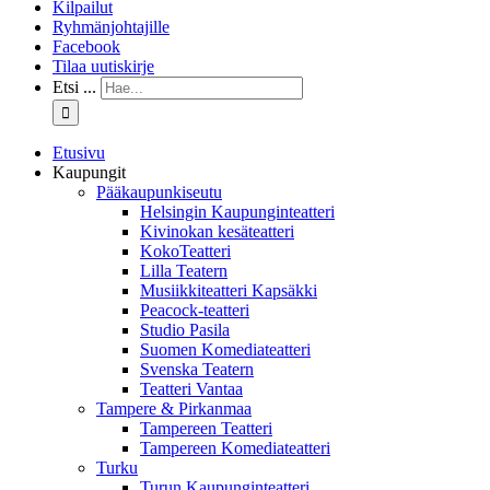
Kilpailut
Ryhmänjohtajille
Facebook
Tilaa uutiskirje
Etsi ...
Etusivu
Kaupungit
Pääkaupunkiseutu
Helsingin Kaupunginteatteri
Kivinokan kesäteatteri
KokoTeatteri
Lilla Teatern
Musiikkiteatteri Kapsäkki
Peacock-teatteri
Studio Pasila
Suomen Komediateatteri
Svenska Teatern
Teatteri Vantaa
Tampere & Pirkanmaa
Tampereen Teatteri
Tampereen Komediateatteri
Turku
Turun Kaupunginteatteri