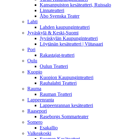
Kansanpuiston kesäteatteri, Ruissalo
Linnateatteri
Åbo Svenska Teater
Lahti
Lahden kaupunginteatteri
Jyväskylä & Keski-Suomi
Jyväskylän Kaupunginteatteri
Löytänän kesäteatteri | Viitasaari
Pori
Rakastajat-teatteri
Oulu
Oulun Teatteri
Kuopio
Kuopion Kaupunginteatteri
Rauhalahti Teatteri
Rauma
Rauman Teatteri
Lappeenranta
Lappeenrannan kesäteatteri
Raasepori
Raseborgs Sommarteater
Somero
Esakallio
Valkeakoski
Suomen Kesäteatteri