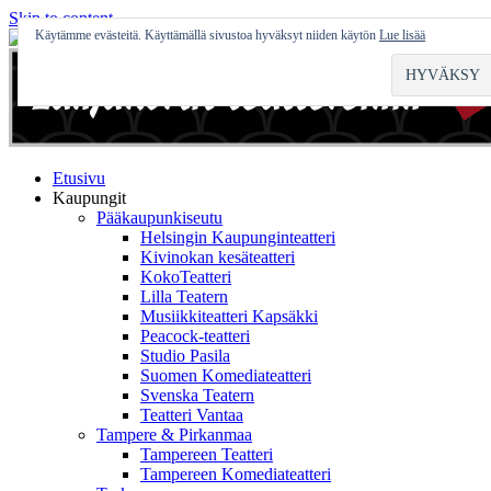
Skip to content
Käytämme evästeitä. Käyttämällä sivustoa hyväksyt niiden käytön
Lue lisää
Etusivu
Kaupungit
Pääkaupunkiseutu
Helsingin Kaupunginteatteri
Kivinokan kesäteatteri
KokoTeatteri
Lilla Teatern
Musiikkiteatteri Kapsäkki
Peacock-teatteri
Studio Pasila
Suomen Komediateatteri
Svenska Teatern
Teatteri Vantaa
Tampere & Pirkanmaa
Tampereen Teatteri
Tampereen Komediateatteri