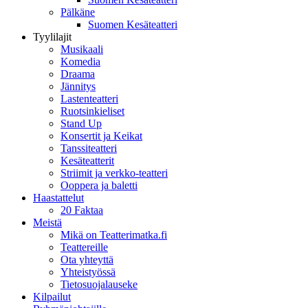
Pälkäne
Suomen Kesäteatteri
Tyylilajit
Musikaali
Komedia
Draama
Jännitys
Lastenteatteri
Ruotsinkieliset
Stand Up
Konsertit ja Keikat
Tanssiteatteri
Kesäteatterit
Striimit ja verkko-teatteri
Ooppera ja baletti
Haastattelut
20 Faktaa
Meistä
Mikä on Teatterimatka.fi
Teattereille
Ota yhteyttä
Yhteistyössä
Tietosuojalauseke
Kilpailut