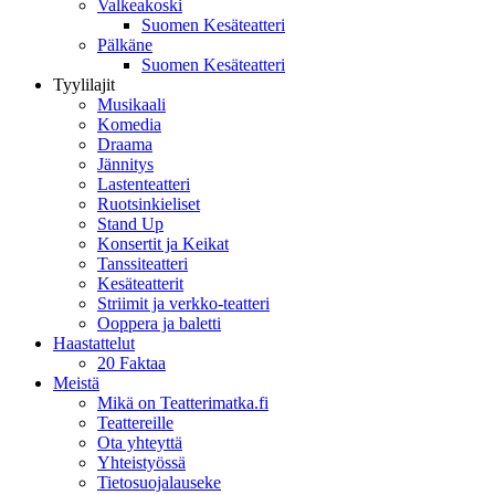
Valkeakoski
Suomen Kesäteatteri
Pälkäne
Suomen Kesäteatteri
Tyylilajit
Musikaali
Komedia
Draama
Jännitys
Lastenteatteri
Ruotsinkieliset
Stand Up
Konsertit ja Keikat
Tanssiteatteri
Kesäteatterit
Striimit ja verkko-teatteri
Ooppera ja baletti
Haastattelut
20 Faktaa
Meistä
Mikä on Teatterimatka.fi
Teattereille
Ota yhteyttä
Yhteistyössä
Tietosuojalauseke