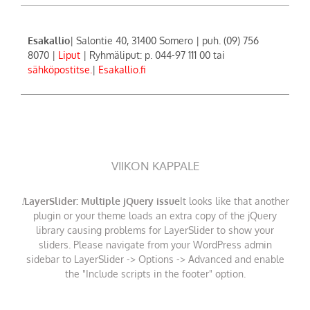
Esakallio
| Salontie 40, 31400 Somero | puh. (09) 756
8070 |
Liput
| Ryhmäliput: p. 044-97 111 00 tai
sähköpostitse.
|
Esakallio.fi
VIIKON KAPPALE
!
LayerSlider: Multiple jQuery issue
It looks like that another
plugin or your theme loads an extra copy of the jQuery
library causing problems for LayerSlider to show your
sliders. Please navigate from your WordPress admin
sidebar to LayerSlider -> Options -> Advanced and enable
the "Include scripts in the footer" option.