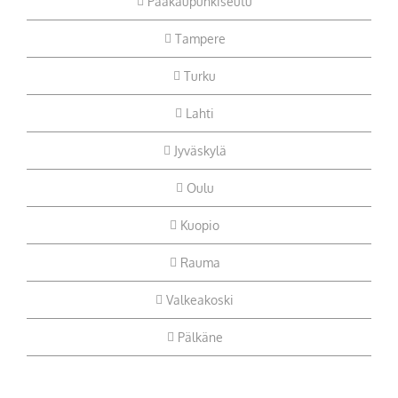
Pääkaupunkiseutu
Tampere
Turku
Lahti
Jyväskylä
Oulu
Kuopio
Rauma
Valkeakoski
Pälkäne