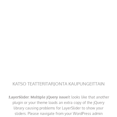
KATSO TEATTERITARJONTA KAUPUNGEITTAIN
!
LayerSlider: Multiple jQuery issue
It looks like that another
plugin or your theme loads an extra copy of the jQuery
library causing problems for LayerSlider to show your
sliders. Please navigate from your WordPress admin