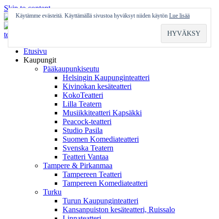
Skip to content
Käytämme evästeitä. Käyttämällä sivustoa hyväksyt niiden käytön
Lue lisää
Etusivu
Kaupungit
Pääkaupunkiseutu
Helsingin Kaupunginteatteri
Kivinokan kesäteatteri
KokoTeatteri
Lilla Teatern
Musiikkiteatteri Kapsäkki
Peacock-teatteri
Studio Pasila
Suomen Komediateatteri
Svenska Teatern
Teatteri Vantaa
Tampere & Pirkanmaa
Tampereen Teatteri
Tampereen Komediateatteri
Turku
Turun Kaupunginteatteri
Kansanpuiston kesäteatteri, Ruissalo
Linnateatteri