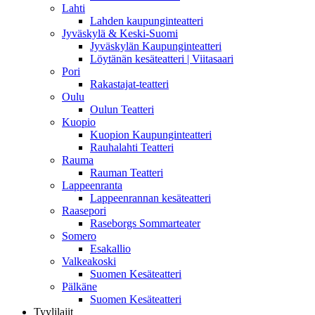
Lahti
Lahden kaupunginteatteri
Jyväskylä & Keski-Suomi
Jyväskylän Kaupunginteatteri
Löytänän kesäteatteri | Viitasaari
Pori
Rakastajat-teatteri
Oulu
Oulun Teatteri
Kuopio
Kuopion Kaupunginteatteri
Rauhalahti Teatteri
Rauma
Rauman Teatteri
Lappeenranta
Lappeenrannan kesäteatteri
Raasepori
Raseborgs Sommarteater
Somero
Esakallio
Valkeakoski
Suomen Kesäteatteri
Pälkäne
Suomen Kesäteatteri
Tyylilajit