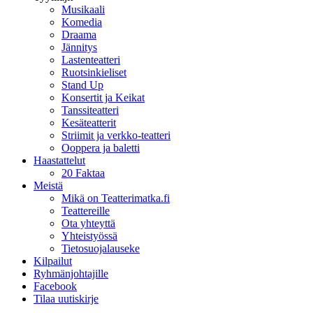
Musikaali
Komedia
Draama
Jännitys
Lastenteatteri
Ruotsinkieliset
Stand Up
Konsertit ja Keikat
Tanssiteatteri
Kesäteatterit
Striimit ja verkko-teatteri
Ooppera ja baletti
Haastattelut
20 Faktaa
Meistä
Mikä on Teatterimatka.fi
Teattereille
Ota yhteyttä
Yhteistyössä
Tietosuojalauseke
Kilpailut
Ryhmänjohtajille
Facebook
Tilaa uutiskirje