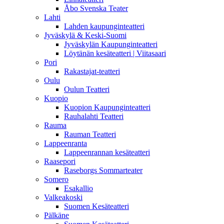
Åbo Svenska Teater
Lahti
Lahden kaupunginteatteri
Jyväskylä & Keski-Suomi
Jyväskylän Kaupunginteatteri
Löytänän kesäteatteri | Viitasaari
Pori
Rakastajat-teatteri
Oulu
Oulun Teatteri
Kuopio
Kuopion Kaupunginteatteri
Rauhalahti Teatteri
Rauma
Rauman Teatteri
Lappeenranta
Lappeenrannan kesäteatteri
Raasepori
Raseborgs Sommarteater
Somero
Esakallio
Valkeakoski
Suomen Kesäteatteri
Pälkäne