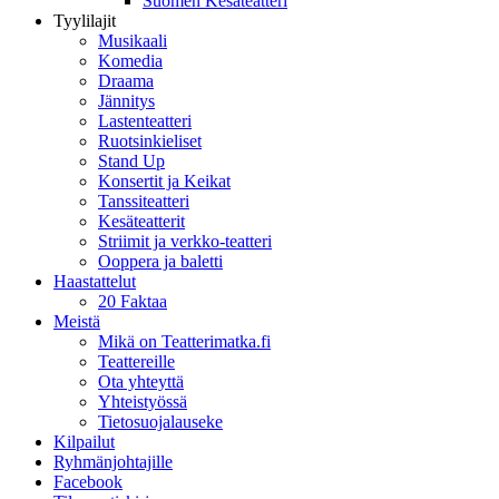
Suomen Kesäteatteri
Tyylilajit
Musikaali
Komedia
Draama
Jännitys
Lastenteatteri
Ruotsinkieliset
Stand Up
Konsertit ja Keikat
Tanssiteatteri
Kesäteatterit
Striimit ja verkko-teatteri
Ooppera ja baletti
Haastattelut
20 Faktaa
Meistä
Mikä on Teatterimatka.fi
Teattereille
Ota yhteyttä
Yhteistyössä
Tietosuojalauseke
Kilpailut
Ryhmänjohtajille
Facebook