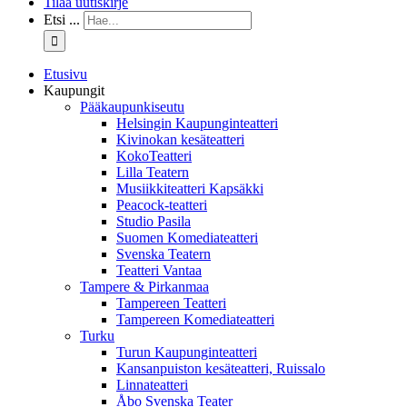
Tilaa uutiskirje
Etsi ...
Etusivu
Kaupungit
Pääkaupunkiseutu
Helsingin Kaupunginteatteri
Kivinokan kesäteatteri
KokoTeatteri
Lilla Teatern
Musiikkiteatteri Kapsäkki
Peacock-teatteri
Studio Pasila
Suomen Komediateatteri
Svenska Teatern
Teatteri Vantaa
Tampere & Pirkanmaa
Tampereen Teatteri
Tampereen Komediateatteri
Turku
Turun Kaupunginteatteri
Kansanpuiston kesäteatteri, Ruissalo
Linnateatteri
Åbo Svenska Teater