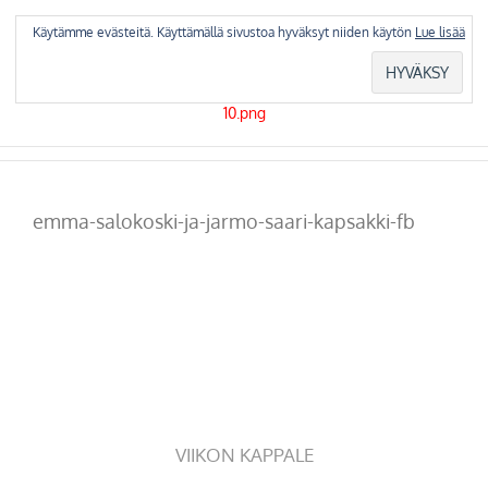
Skip
to
Käytämme evästeitä. Käyttämällä sivustoa hyväksyt niiden käytön
Lue lisää
content
emma-salokoski-ja-jarmo-saari-kapsakki-fb
VIIKON KAPPALE