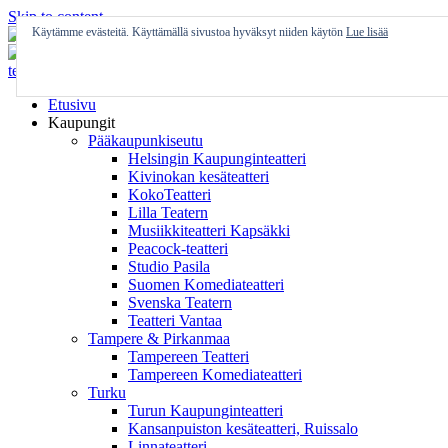
Skip to content
Käytämme evästeitä. Käyttämällä sivustoa hyväksyt niiden käytön
Lue lisää
Etusivu
Kaupungit
Pääkaupunkiseutu
Helsingin Kaupunginteatteri
Kivinokan kesäteatteri
KokoTeatteri
Lilla Teatern
Musiikkiteatteri Kapsäkki
Peacock-teatteri
Studio Pasila
Suomen Komediateatteri
Svenska Teatern
Teatteri Vantaa
Tampere & Pirkanmaa
Tampereen Teatteri
Tampereen Komediateatteri
Turku
Turun Kaupunginteatteri
Kansanpuiston kesäteatteri, Ruissalo
Linnateatteri