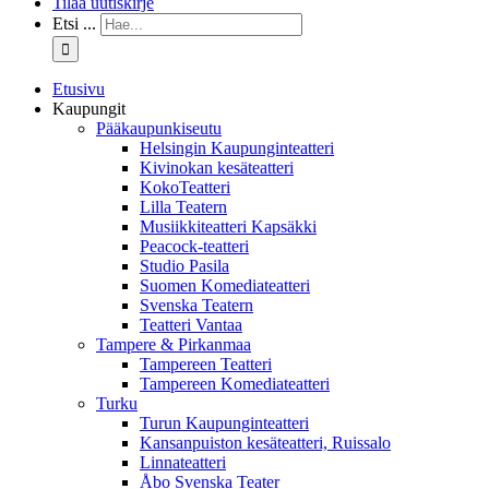
Tilaa uutiskirje
Etsi ...
Etusivu
Kaupungit
Pääkaupunkiseutu
Helsingin Kaupunginteatteri
Kivinokan kesäteatteri
KokoTeatteri
Lilla Teatern
Musiikkiteatteri Kapsäkki
Peacock-teatteri
Studio Pasila
Suomen Komediateatteri
Svenska Teatern
Teatteri Vantaa
Tampere & Pirkanmaa
Tampereen Teatteri
Tampereen Komediateatteri
Turku
Turun Kaupunginteatteri
Kansanpuiston kesäteatteri, Ruissalo
Linnateatteri
Åbo Svenska Teater