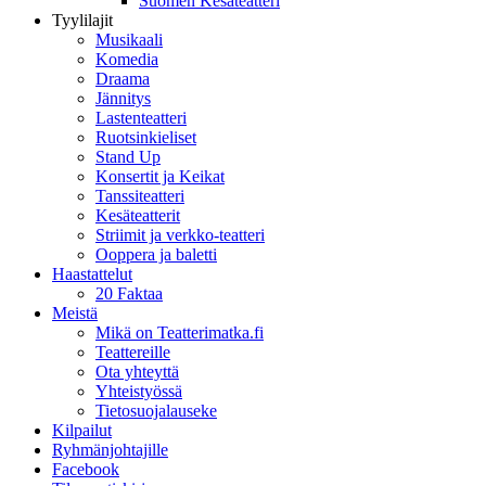
Suomen Kesäteatteri
Tyylilajit
Musikaali
Komedia
Draama
Jännitys
Lastenteatteri
Ruotsinkieliset
Stand Up
Konsertit ja Keikat
Tanssiteatteri
Kesäteatterit
Striimit ja verkko-teatteri
Ooppera ja baletti
Haastattelut
20 Faktaa
Meistä
Mikä on Teatterimatka.fi
Teattereille
Ota yhteyttä
Yhteistyössä
Tietosuojalauseke
Kilpailut
Ryhmänjohtajille
Facebook