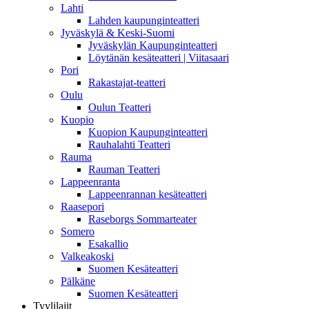
Lahti
Lahden kaupunginteatteri
Jyväskylä & Keski-Suomi
Jyväskylän Kaupunginteatteri
Löytänän kesäteatteri | Viitasaari
Pori
Rakastajat-teatteri
Oulu
Oulun Teatteri
Kuopio
Kuopion Kaupunginteatteri
Rauhalahti Teatteri
Rauma
Rauman Teatteri
Lappeenranta
Lappeenrannan kesäteatteri
Raasepori
Raseborgs Sommarteater
Somero
Esakallio
Valkeakoski
Suomen Kesäteatteri
Pälkäne
Suomen Kesäteatteri
Tyylilajit