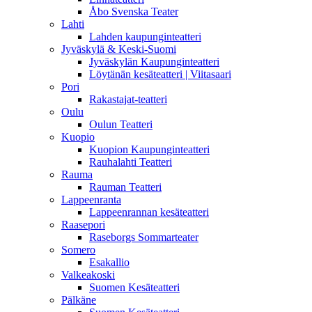
Åbo Svenska Teater
Lahti
Lahden kaupunginteatteri
Jyväskylä & Keski-Suomi
Jyväskylän Kaupunginteatteri
Löytänän kesäteatteri | Viitasaari
Pori
Rakastajat-teatteri
Oulu
Oulun Teatteri
Kuopio
Kuopion Kaupunginteatteri
Rauhalahti Teatteri
Rauma
Rauman Teatteri
Lappeenranta
Lappeenrannan kesäteatteri
Raasepori
Raseborgs Sommarteater
Somero
Esakallio
Valkeakoski
Suomen Kesäteatteri
Pälkäne