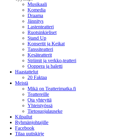
Musikaali
Komedia
Draama
Jännitys
Lastenteatteri
Ruotsinkieliset
Stand Up
Konsertit ja Keikat
Tanssiteatteri
Kesäteatterit
Striimit ja verkko-teatteri
Ooppera ja baletti
Haastattelut
20 Faktaa
Meistä
Mikä on Teatterimatka.fi
Teattereille
Ota yhteyttä
Yhteistyössä
Tietosuojalauseke
Kilpailut
Ryhmänjohtajille
Facebook
Tilaa uutiskirje