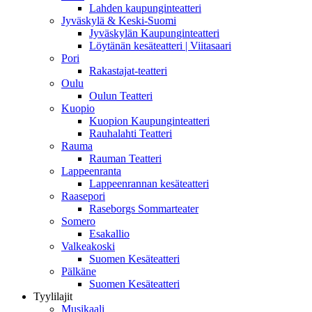
Lahden kaupunginteatteri
Jyväskylä & Keski-Suomi
Jyväskylän Kaupunginteatteri
Löytänän kesäteatteri | Viitasaari
Pori
Rakastajat-teatteri
Oulu
Oulun Teatteri
Kuopio
Kuopion Kaupunginteatteri
Rauhalahti Teatteri
Rauma
Rauman Teatteri
Lappeenranta
Lappeenrannan kesäteatteri
Raasepori
Raseborgs Sommarteater
Somero
Esakallio
Valkeakoski
Suomen Kesäteatteri
Pälkäne
Suomen Kesäteatteri
Tyylilajit
Musikaali