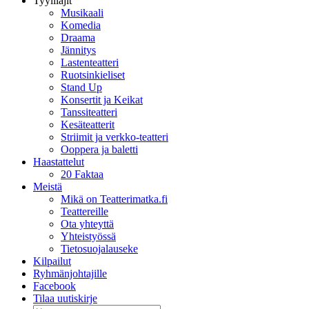
Tyylilajit
Musikaali
Komedia
Draama
Jännitys
Lastenteatteri
Ruotsinkieliset
Stand Up
Konsertit ja Keikat
Tanssiteatteri
Kesäteatterit
Striimit ja verkko-teatteri
Ooppera ja baletti
Haastattelut
20 Faktaa
Meistä
Mikä on Teatterimatka.fi
Teattereille
Ota yhteyttä
Yhteistyössä
Tietosuojalauseke
Kilpailut
Ryhmänjohtajille
Facebook
Tilaa uutiskirje