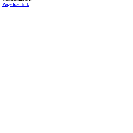
Facebook
Page load link
Go
to
Top