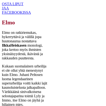
OSTA LIPUT
JAA
FACEBOOKISSA
Elmo
Elmo on ratkiriemukas,
hykerryttävä ja välillä jopa
huutonaurua nostattava
Ilkka
Heiskasen
monologi,
joka kertoo myös ihmisten
yksinäisyydestä, ikävästä ja
rakkauden puutteesta.
Kukaan suomalainen urheilija
ei ole ollut yhtä menestynyt
kuin Elmo. Juhani Peltosen
luoma legendaarinen
superurheilija voitti kaikki lajit
kaunoluistelusta jalkapalloon.
Värikkäänä sinivalkoisena
selostajaparina toimii Lyly ja
Immo, itse Elmo on jäyhä ja
hiljainen mies.