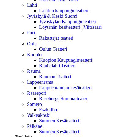
Lahti
Lahden kaupunginteatteri
Jyväskylä & Keski-Suomi
Jyväskylän Kaupunginteatteri
Löytänän kesäteatteri | Viitasaari
Pori
Rakastajat-teatteri
Oulu
Oulun Teatteri
Kuopio
Kuopion Kaupunginteatteri
Rauhalahti Teatteri
Rauma
Rauman Teatteri
Lappeenranta
Lappeenrannan kesäteatteri
Raasepori
Raseborgs Sommarteater
Somero
Esakallio
Valkeakoski
Suomen Kesäteatteri
Pälkäne
Suomen Kesäteatteri