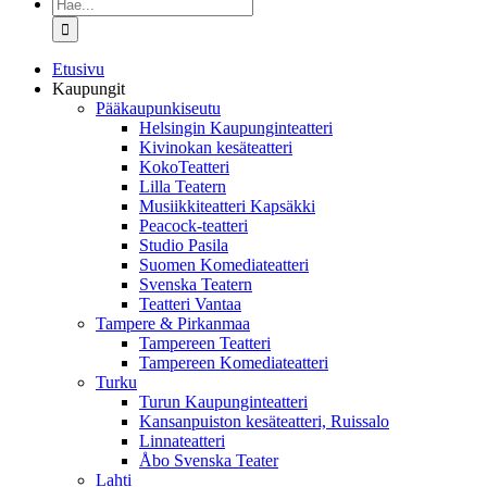
Etsi
...
Etusivu
Kaupungit
Pääkaupunkiseutu
Helsingin Kaupunginteatteri
Kivinokan kesäteatteri
KokoTeatteri
Lilla Teatern
Musiikkiteatteri Kapsäkki
Peacock-teatteri
Studio Pasila
Suomen Komediateatteri
Svenska Teatern
Teatteri Vantaa
Tampere & Pirkanmaa
Tampereen Teatteri
Tampereen Komediateatteri
Turku
Turun Kaupunginteatteri
Kansanpuiston kesäteatteri, Ruissalo
Linnateatteri
Åbo Svenska Teater
Lahti