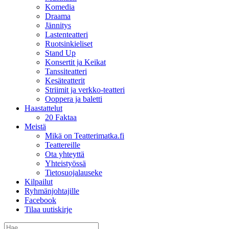
Komedia
Draama
Jännitys
Lastenteatteri
Ruotsinkieliset
Stand Up
Konsertit ja Keikat
Tanssiteatteri
Kesäteatterit
Striimit ja verkko-teatteri
Ooppera ja baletti
Haastattelut
20 Faktaa
Meistä
Mikä on Teatterimatka.fi
Teattereille
Ota yhteyttä
Yhteistyössä
Tietosuojalauseke
Kilpailut
Ryhmänjohtajille
Facebook
Tilaa uutiskirje
Etsi