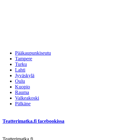
Pääkaupunkiseutu
Tampere
Turku
Lahti
Jyväskylä
Oulu
Kuopio
Rauma
Valkeakoski
Pälkäne
Teatterimatka.fi facebookissa
Teatterimatka.fi