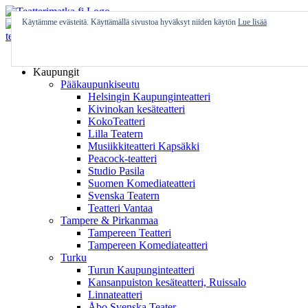
Skip
to
Käytämme evästeitä. Käyttämällä sivustoa hyväksyt niiden käytön
Lue lisää
content
Etusivu
Kaupungit
Pääkaupunkiseutu
Helsingin Kaupunginteatteri
Kivinokan kesäteatteri
KokoTeatteri
Lilla Teatern
Musiikkiteatteri Kapsäkki
Peacock-teatteri
Studio Pasila
Suomen Komediateatteri
Svenska Teatern
Teatteri Vantaa
Tampere & Pirkanmaa
Tampereen Teatteri
Tampereen Komediateatteri
Turku
Turun Kaupunginteatteri
Kansanpuiston kesäteatteri, Ruissalo
Linnateatteri
Åbo Svenska Teater